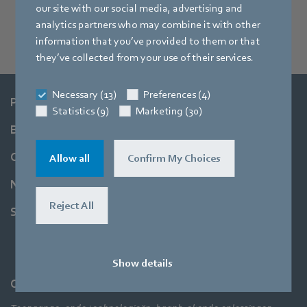
our site with our social media, advertising and
Nu downloaden (Engels)
analytics partners who may combine it with other
information that you’ve provided to them or that
they’ve collected from your use of their services.
Necessary (13)
Preferences (4)
Producten
Statistics (9)
Marketing (30)
Branches
Onderneming
Allow all
Confirm My Choices
Newsroom
Reject All
Support
Show details
Onderneming