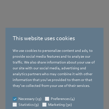
This website uses cookies
Produits
We use cookies to personalize content and ads, to
provide social media features and to analyze our
Secteurs
traffic. We also share information about your use of
Entreprise
our site with our social media, advertising and
analytics partners who may combine it with other
Newsroom
information that you’ve provided to them or that
they’ve collected from your use of their services.
Support
Charger des données…
Necessary (13)
Preferences (4)
Statistics (9)
Marketing (30)