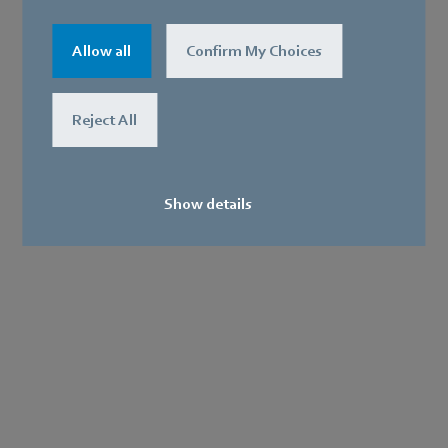
Entreprise
Technologies de pointe, solutions d’application révolutionnaires,
Allow all
Confirm My Choices
produits innovants… Tout cela serait impossible sans une vue
d’ensemble : les liaisons entre les éléments aérauliques et donc
Reject All
l'interaction parfaite entre la technologie des moteurs, les
systèmes électroniques et la technologie des fluides. Nos trois
principaux atouts sont directement liés les uns aux autres dans nos
Show details
produits. En effet, l’objectif est toujours d’utiliser l’air et le
mouvement avec une efficacité maximale.
CGV
Achats
Mentions légales