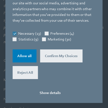
our site with our social media, advertising and
d’ensemble : les liaisons entre les éléments aérauliques et donc
analytics partners who may combine it with other
l'interaction parfaite entre la technologie des moteurs, les
information that you’ve provided to them or that
systèmes électroniques et la technologie des fluides. Nos trois
they’ve collected from your use of their services.
principaux atouts sont directement liés les uns aux autres dans nos
Necessary (13)
Preferences (4)
produits. En effet, l’objectif est toujours d’utiliser l’air et le
Statistics (9)
Marketing (30)
mouvement avec une efficacité maximale.
Allow all
Confirm My Choices
CGV
Achats
Reject All
Mentions légales
Protection des données
Show details
Newsletter