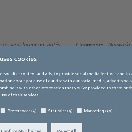
 :
les ventilateurs EC dotés
Cleanroom -
Networked
e MODBUS et destinés aux
filter-fan-uni
 uses cookies
 ventilation à filtre.
rsonalize content and ads, to provide social media features and to a
ation about your use of our site with our social media, advertising 
mbine it with other information that you’ve provided to them or t
use of their services.
Preferences (4)
Statistics (9)
Marketing (30)
Confirm My Choices
Reject All