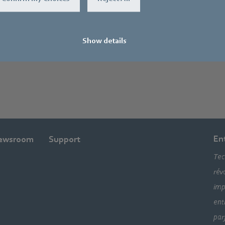
Show details
échargement (allemand)
Accès au téléchargement 
En
ewsroom
Support
Tec
rév
imp
ent
par