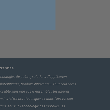
(anglais)
treprise
hnologies de pointe, solutions d’application
olutionnaires, produits innovants… Tout cela serait
ossible sans une vue d’ensemble : les liaisons
re les éléments aérauliques et donc l'interaction
faite entre la technologie des moteurs, les