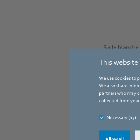
Salle blanche
de l’interfac
This website
unités de
We use cookies to pe
We also share inform
partners who may co
collected from your 
Necessary (13)
Allow all