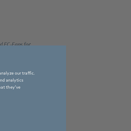
 EC-Fans for
ts.
nalyze our traffic.
and analytics
hat they’ve