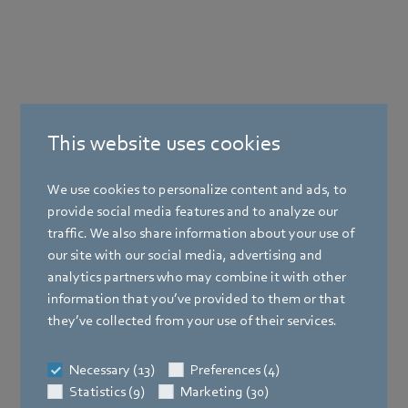
This website uses cookies
Productos
We use cookies to personalize content and ads, to
provide social media features and to analyze our
Industrias
traffic. We also share information about your use of
Compañía
our site with our social media, advertising and
analytics partners who may combine it with other
Prensa
information that you’ve provided to them or that
they’ve collected from your use of their services.
Soporte
Cargando datos...
Necessary (13)
Preferences (4)
Statistics (9)
Marketing (30)