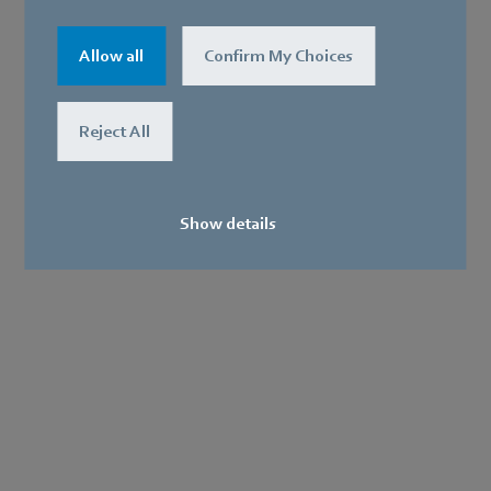
Compañía
Tecnologías líderes, soluciones de aplicación pioneras, productos
Allow all
Confirm My Choices
innovadores: nada de esto sería posible sin mirar el panorama
general de cómo se unen los elementos aerodinámicos, lo que
Reject All
significa una interacción perfecta entre la tecnología del motor, la
electrónica y la aerodinámica. Nuestros productos combinan
estrechamente nuestras tres áreas principales de especialización.
Show details
El objetivo es siempre hacer el uso más eficiente del aire y el
movimiento.
Términos y Condiciones Generales
Compra
Aviso Legal