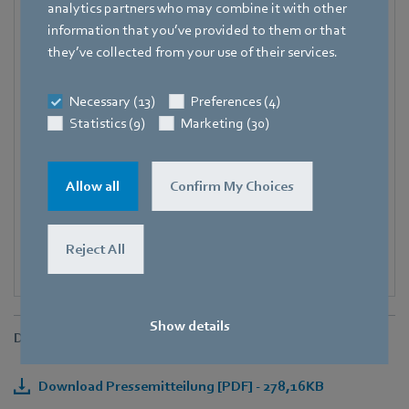
analytics partners who may combine it with other
Deutschland
information that you’ve provided to them or that
Telefon
they’ve collected from your use of their services.
+49 7938 81-8125
Necessary (13)
Preferences (4)
Fax
Statistics (9)
Marketing (30)
+49 7938 81-98125
E-Mail
Corinna.Schittenhelm@de.ebmpapst.com
Allow all
Confirm My Choices
Reject All
Show details
Downloads
Download Pressemitteilung [PDF] - 278,16KB