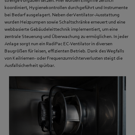
strenge Vorgaben setzen. Hier wurden Eingriffe zeitlich
koordiniert, Hygienekontrollen durchgeführt und Instrumente
bei Bedarf ausgelagert. Neben der Ventilator-Ausstattung
wurden Heizpumpen sowie Schaltschränke erneuert und eine
webbasierte Gebäudeleittechnik implementiert, um eine
zentrale Steuerung und Überwachung zu ermöglichen. In jeder
Anlage sorgt nun ein RadiPac EC-Ventilator in diversen
Baugrößen für leisen, effizienten Betrieb. Dank des Wegfalls
von Keilriemen- oder Frequenzumrichterverlusten steigt die
Ausfallsicherheit spürbar.