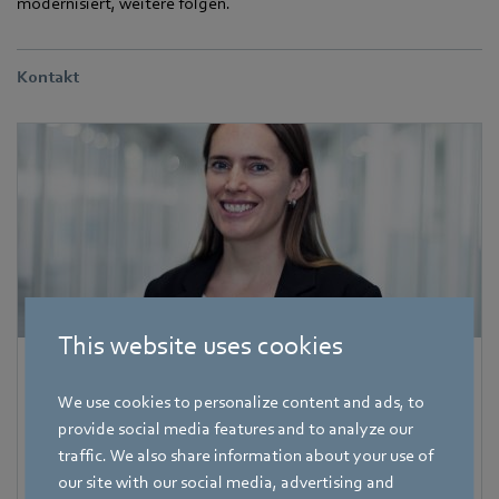
modernisiert, weitere folgen.
Kontakt
This website uses cookies
Corinna Schittenhelm
We use cookies to personalize content and ads, to
Referentin Fachpresse
provide social media features and to analyze our
traffic. We also share information about your use of
Adresse
our site with our social media, advertising and
Amtstraße 85
,
74673 Mulfingen - Hollenbach
,