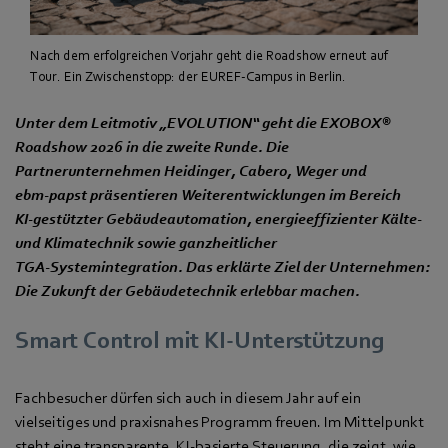
Nach dem erfolgreichen Vorjahr geht die Roadshow erneut auf
Tour. Ein Zwischenstopp: der EUREF-Campus in Berlin.
Unter dem Leitmotiv „EVOLUTION“ geht die EXOBOX®
Roadshow 2026 in die zweite Runde. Die
Partnerunternehmen Heidinger, Cabero, Weger und
ebm‑papst präsentieren Weiterentwicklungen im Bereich
KI‑gestützter Gebäudeautomation, energieeffizienter Kälte-
und Klimatechnik sowie ganzheitlicher
TGA‑Systemintegration. Das erklärte Ziel der Unternehmen:
Die Zukunft der Gebäudetechnik erlebbar machen.
Smart Control mit KI-Unterstützung
Fachbesucher dürfen sich auch in diesem Jahr auf ein
vielseitiges und praxisnahes Programm freuen. Im Mittelpunkt
steht eine transparente, KI‑basierte Steuerung, die zeigt, wie