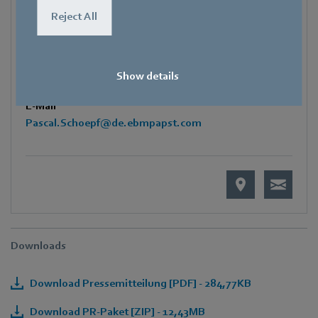
Reject All
Telefon
+49 7938 81-7006
Fax
Show details
+49 7938 81-97006
E-Mail
Pascal.Schoepf@de.ebmpapst.com
Downloads
Download Pressemitteilung [PDF] - 284,77KB
Download PR-Paket [ZIP] - 12,43MB