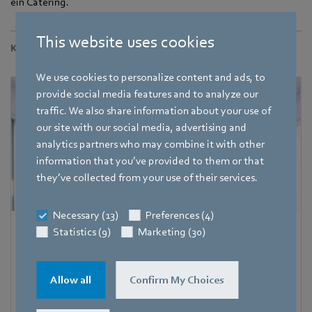
ein Catering.
This website uses cookies
Kontakt
We use cookies to personalize content and ads, to
provide social media features and to analyze our
traffic. We also share information about your use of
our site with our social media, advertising and
analytics partners who may combine it with other
information that you’ve provided to them or that
they’ve collected from your use of their services.
Necessary (13)
Preferences (4)
Statistics (9)
Marketing (30)
Pascal Schöpf
Trade Press
Allow all
Confirm My Choices
Adresse
Amtstraße 85
,
74673 Mulfingen - Hollenbach
,
Germany