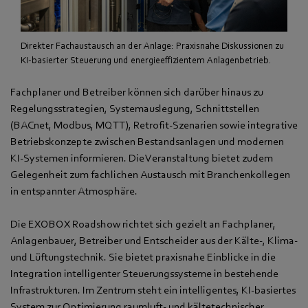
Direkter Fachaustausch an der Anlage: Praxisnahe Diskussionen zu
KI‑basierter Steuerung und energieeffizientem Anlagenbetrieb.
Fachplaner und Betreiber können sich darüber hinaus zu
Regelungsstrategien, Systemauslegung, Schnittstellen
(BACnet, Modbus, MQTT), Retrofit‑Szenarien sowie integrative
Betriebskonzepte zwischen Bestandsanlagen und modernen
KI‑Systemen informieren. Die Veranstaltung bietet zudem
Gelegenheit zum fachlichen Austausch mit Branchenkollegen
in entspannter Atmosphäre.
Die EXOBOX Roadshow richtet sich gezielt an Fachplaner,
Anlagenbauer, Betreiber und Entscheider aus der Kälte-, Klima-
und Lüftungstechnik. Sie bietet praxisnahe Einblicke in die
Integration intelligenter Steuerungssysteme in bestehende
Infrastrukturen. Im Zentrum steht ein intelligentes, KI-basiertes
System zur Optimierung raumluft- und kältetechnischer