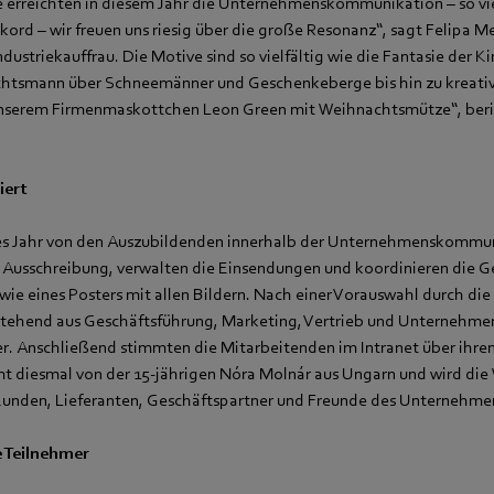
 erreichten in diesem Jahr die Unternehmenskommunikation – so vie
ekord – wir freuen uns riesig über die große Resonanz“, sagt Felipa M
dustriekauffrau. Die Motive sind so vielfältig wie die Fantasie der K
chtsmann über Schneemänner und Geschenkeberge bis hin zu kreat
unserem Firmenmaskottchen Leon Green mit Weihnachtsmütze“, beri
iert
des Jahr von den Auszubildenden innerhalb der Unternehmenskommun
Ausschreibung, verwalten die Einsendungen und koordinieren die G
ie eines Posters mit allen Bildern. Nach einer Vorauswahl durch di
bestehend aus Geschäftsführung, Marketing, Vertrieb und Unterneh
der. Anschließend stimmten die Mitarbeitenden im Intranet über ihren
 diesmal von der 15-jährigen Nóra Molnár aus Ungarn und wird die
 Kunden, Lieferanten, Geschäftspartner und Freunde des Unternehmen
e Teilnehmer