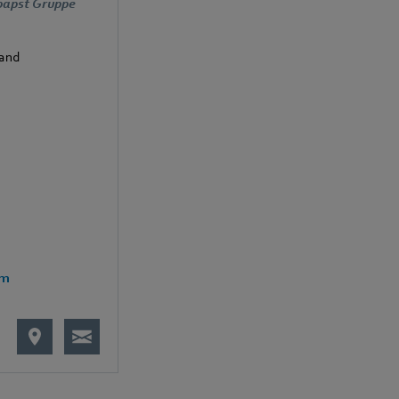
papst Gruppe
and
om