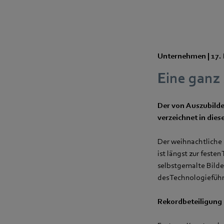
Unternehmen |
17.
Eine ganz
Der von Auszubild
verzeichnet in dies
Der weihnachtliche 
ist längst zur feste
selbstgemalte Bilde
des Technologieführ
Rekordbeteiligung