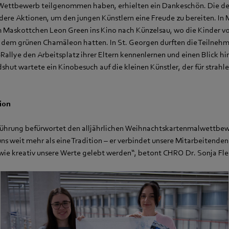
m Wettbewerb teilgenommen haben, erhielten ein Dankeschön. Die d
dere Aktionen, um den jungen Künstlern eine Freude zu bereiten. In 
Maskottchen Leon Green ins Kino nach Künzelsau, wo die Kinder v
it dem grünen Chamäleon hatten. In St. Georgen durften die Teilnehm
llye den Arbeitsplatz ihrer Eltern kennenlernen und einen Blick hin
shut wartete ein Kinobesuch auf die kleinen Künstler, der für strahl
tion
führung befürwortet den alljährlichen Weihnachtskartenmalwettbew
ns weit mehr als eine Tradition – er verbindet unsere Mitarbeitenden
 wie kreativ unsere Werte gelebt werden“, betont CHRO Dr. Sonja Fle