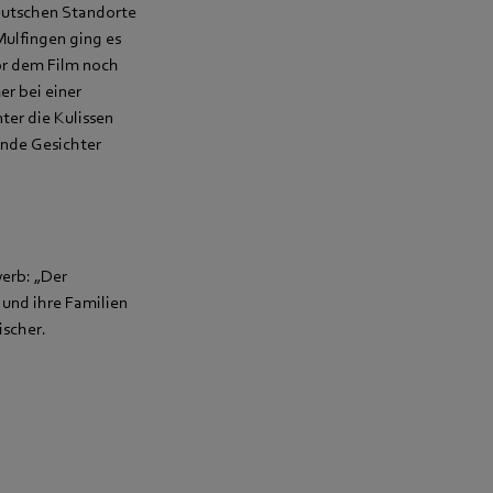
eutschen Standorte
Mulfingen ging es
or dem Film noch
er bei einer
ter die Kulissen
ende Gesichter
erb: „Der
 und ihre Familien
ischer.