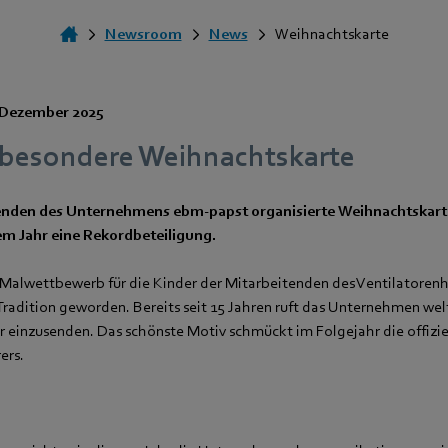
Newsroom
News
Weihnachtskarte
 Dezember 2025
 besondere Weihnachtskarte
enden des Unternehmens ebm‑papst organisierte Weihnachtska
em Jahr eine Rekordbeteiligung.
Malwettbewerb für die Kinder der Mitarbeitenden des Ventilatorenh
n Tradition geworden. Bereits seit 15 Jahren ruft das Unternehmen wel
r einzusenden. Das schönste Motiv schmückt im Folgejahr die offizi
ers.