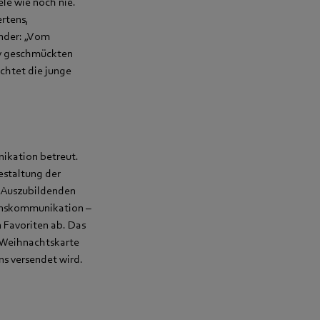
le wie noch nie.
ertens,
inder: „Vom
iv geschmückten
chtet die junge
ikation betreut.
estaltung der
e Auszubildenden
menskommunikation –
 Favoriten ab. Das
 Weihnachtskarte
s versendet wird.