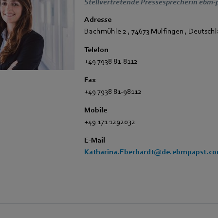
Stellvertretende Pressesprecherin ebm-
Adresse
Bachmühle 2
,
74673 Mulfingen
,
Deutschl
Telefon
+49 7938 81-8112
Fax
+49 7938 81-98112
Mobile
+49 171 1292032
E-Mail
Katharina.Eberhardt@de.ebmpapst.c