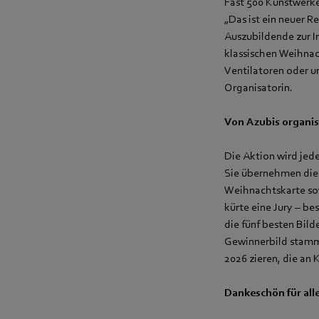
Fast 500 Kunstwerke
„Das ist ein neuer R
Auszubildende zur In
klassischen Weihna
Ventilatoren oder 
Organisatorin.
Von Azubis organis
Die Aktion wird je
Sie übernehmen die 
Weihnachtskarte sow
kürte eine Jury – 
die fünf besten Bil
Gewinnerbild stammt
2026 zieren, die an
Dankeschön für all