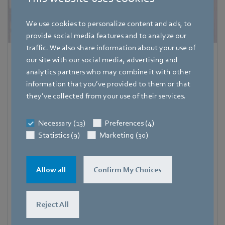
We use cookies to personalize content and ads, to
provide social media features and to analyze our
traffic. We also share information about your use of
Katharina Eberhardt
our site with our social media, advertising and
analytics partners who may combine it with other
Stellvertretende Pressesprecherin ebm-papst Gruppe
information that you’ve provided to them or that
they’ve collected from your use of their services.
Adresse
Bachmühle 2
,
74673 Mulfingen
,
Deutschland
Necessary (13)
Preferences (4)
Telefon
Statistics (9)
Marketing (30)
+49 7938 81-8112
Fax
Allow all
Confirm My Choices
+49 7938 81-98112
Mobile
+49 171 1292032
Reject All
E-Mail