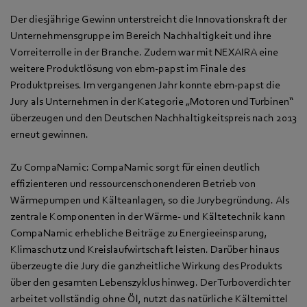
Der diesjährige Gewinn unterstreicht die Innovationskraft der
Unternehmensgruppe im Bereich Nachhaltigkeit und ihre
Vorreiterrolle in der Branche. Zudem war mit NEXAIRA eine
weitere Produktlösung von ebm‑papst im Finale des
Produktpreises. Im vergangenen Jahr konnte ebm‑papst die
Jury als Unternehmen in der Kategorie „Motoren und Turbinen“
überzeugen und den Deutschen Nachhaltigkeitspreis nach 2013
erneut gewinnen.
Zu CompaNamic: CompaNamic sorgt für einen deutlich
effizienteren und ressourcenschonenderen Betrieb von
Wärmepumpen und Kälteanlagen, so die Jurybegründung. Als
zentrale Komponenten in der Wärme- und Kältetechnik kann
CompaNamic erhebliche Beiträge zu Energieeinsparung,
Klimaschutz und Kreislaufwirtschaft leisten. Darüber hinaus
überzeugte die Jury die ganzheitliche Wirkung des Produkts
über den gesamten Lebenszyklus hinweg. Der Turboverdichter
arbeitet vollständig ohne Öl, nutzt das natürliche Kältemittel