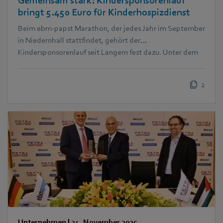
Gemeinsam stark: Kindersponsorenlauf
bringt 5.450 Euro für Kinderhospizdienst
Beim ebm‑papst Marathon, der jedes Jahr im September
in Niedernhall stattfindet, gehört der
Kindersponsorenlauf seit Langem fest dazu. Unter dem
Motto „Kinder laufen für Kinder“ drehen die jüngsten
Teilnehmer ihre Runden für den guten Zweck. In diesem
2
Jahr kam dabei eine beeindruckende Summe von 5.450
Euro zusammen – zugunsten des Ambulanten Kinder-
und Jugendhospizdienstes Schwäbisch Hall e.V. (Aki)
Unternehmen
|
24. November 2025