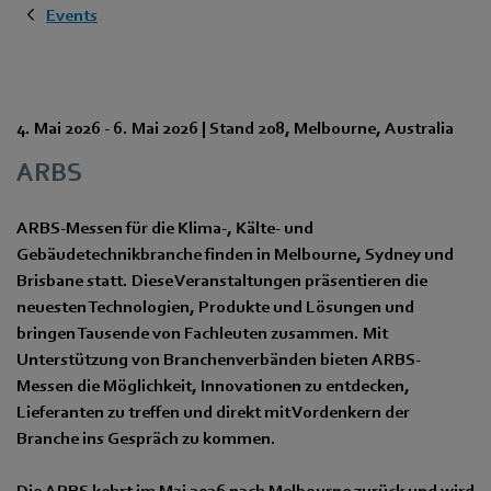
Events
4. Mai 2026
-
6. Mai 2026
|
Stand 208
,
Melbourne
,
Australia
ARBS
ARBS-Messen für die Klima-, Kälte- und
Gebäudetechnikbranche finden in Melbourne, Sydney und
Brisbane statt. Diese Veranstaltungen präsentieren die
neuesten Technologien, Produkte und Lösungen und
bringen Tausende von Fachleuten zusammen. Mit
Unterstützung von Branchenverbänden bieten ARBS-
Messen die Möglichkeit, Innovationen zu entdecken,
Lieferanten zu treffen und direkt mit Vordenkern der
Branche ins Gespräch zu kommen.
Die ARBS kehrt im Mai 2026 nach Melbourne zurück und wird