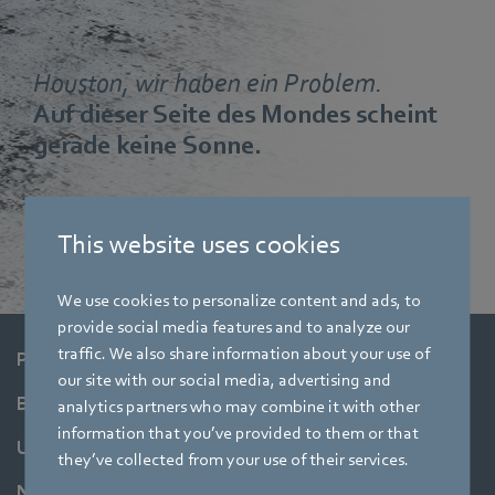
Houston, wir haben ein Problem.
Auf dieser Seite des Mondes scheint
gerade keine Sonne.
Solange wir nach dem richtigen Schalter suchen, schauen
Sie doch in wenigen Minuten wieder vorbei.
This website uses cookies
We use cookies to personalize content and ads, to
provide social media features and to analyze our
traffic. We also share information about your use of
Produkte
our site with our social media, advertising and
Branchen
analytics partners who may combine it with other
information that you’ve provided to them or that
Unternehmen
they’ve collected from your use of their services.
Newsroom