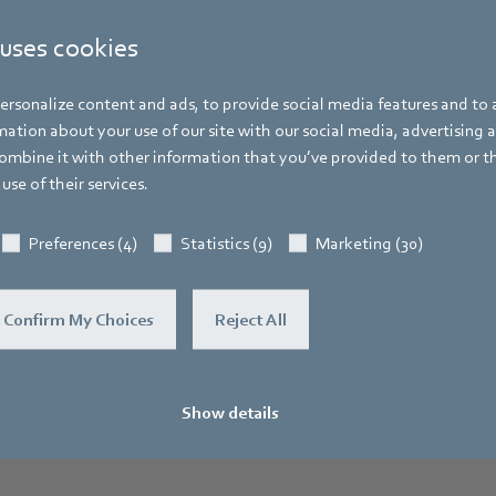
 uses cookies
rsonalize content and ads, to provide social media features and to a
ation about your use of our site with our social media, advertising 
mbine it with other information that you’ve provided to them or t
te si software od své kontaktní os
use of their services.
zadejte níže své údaje.
Preferences (4)
Statistics (9)
Marketing (30)
Rádi se Vám ozveme!
ozbalte ZIP soubor do prázdné složky a spusťte instalátor přes cdmen
Confirm My Choices
Reject All
lášení naleznete v kapitole 3 dodaného a nainstalovaného PDF man
Show details