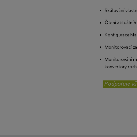
Škálování vlast
Čtení aktuálního
Konfigurace hla
Monitorovací za
Monitorování m
konvertory rozh
Podporuje vš