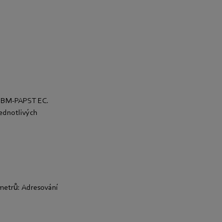
ů EBM-PAPST EC.
ednotlivých
metrů: Adresování