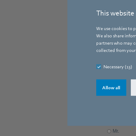
This website
We use cookies to pe
We also share inform
partners who may co
Vyžádej
collected from your 
Necessary (13)
Pro instalaci r
Allow all
přih