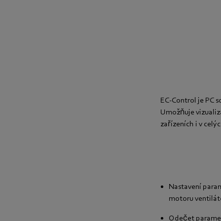
EC-Control je PC s
Umožňuje vizualiz
zařízeních i v celý
Nastavení param
motoru ventilát
Odečet parametr