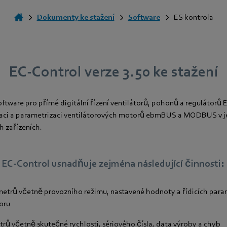
Dokumenty ke stažení
Software
ES kontrola
EC-Control verze 3.50 ke stažení
oftware pro přímé digitální řízení ventilátorů, pohonů a regulátor
aci a parametrizaci ventilátorových motorů ebmBUS a MODBUS v j
ch zařízeních.
EC-Control usnadňuje zejména následující činnosti:
etrů včetně provozního režimu, nastavené hodnoty a řídicích para
oru
ů včetně skutečné rychlosti, sériového čísla, data výroby a chyb