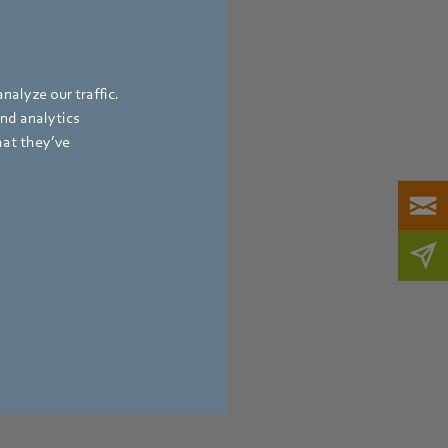
nalyze our traffic.
and analytics
hat they’ve
oby nebo
u.exe. Heslo pro
uálu.