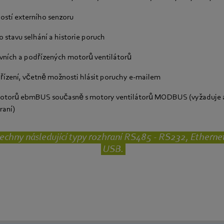
ností externího senzoru
 stavu selhání a historie poruch
vních a podřízených motorů ventilátorů
řízení, včetně možnosti hlásit poruchy e-mailem
otorů ebmBUS současně s motory ventilátorů MODBUS (vyžaduje 
raní)
echny následující typy rozhraní RS485 - RS232, Etherne
USB.