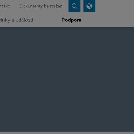
ntakt
Dokumenty ke stažení
inky a události
Podpora