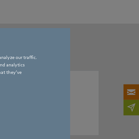
e motorů
nalyze our traffic.
and analytics
hat they’ve
u volbou odborníků – tichý chod,
tovém trhu.