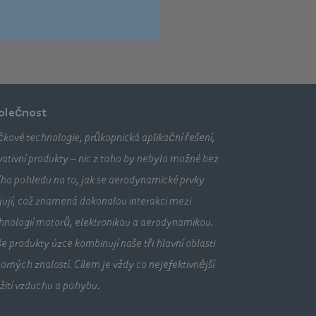
olečnost
čkové technologie, průkopnická aplikační řešení,
vativní produkty – nic z toho by nebylo možné bez
šího pohledu na to, jak se aerodynamické prvky
jují, což znamená dokonalou interakci mezi
hnologií motorů, elektronikou a aerodynamikou.
e produkty úzce kombinují naše tři hlavní oblasti
orných znalostí. Cílem je vždy co nejefektivnější
žití vzduchu a pohybu.