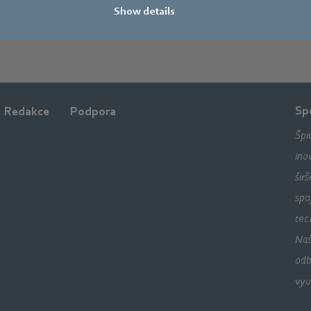
Show details
Sp
Redakce
Podpora
Špi
ino
šir
spo
tec
Naš
odb
vyu