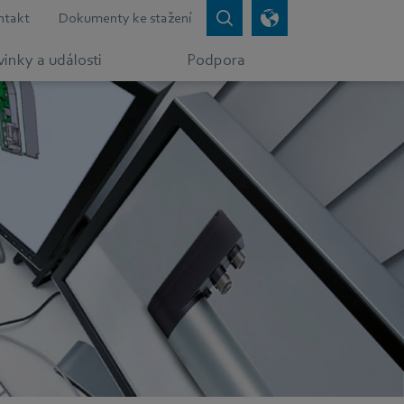
ntakt
Dokumenty ke stažení
inky a události
Podpora