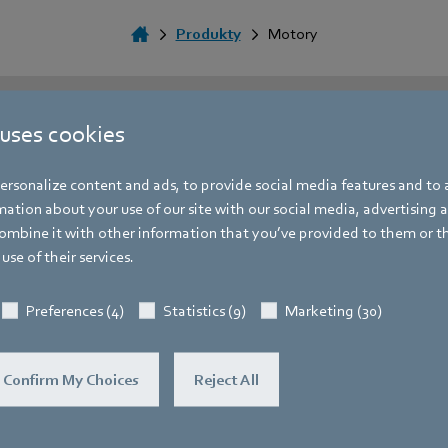
Produkty
Motory
Inovativní technologie motorů
 uses cookies
st nabízí výběr konceptů konstrukc
rsonalize content and ads, to provide social media features and to a
ation about your use of our site with our social media, advertising 
mbine it with other information that you’ve provided to them or t
use of their services.
EC motory s vnějším rotorem
Preferences (4)
Statistics (9)
Marketing (30)
Náš motor s vnějším rotorem se již dávno stal oblíbeno
výkonný a neustále se vyvíjející z nás učinil lídra na svě
Confirm My Choices
Reject All