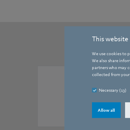
This website
ebm‑pap
We use cookies to pe
We also share inform
partners who may co
collected from your 
Necessary (13)
Allow all