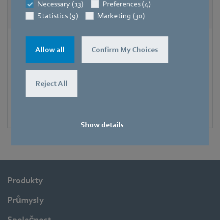
Necessary (13)
Preferences (4)
Statistics (9)
Marketing (30)
Schválené řídící jednotky(anglicky)
Allow all
Confirm My Choices
Označení pro externí ovládací zařízení "Third-Party" s
otevřenou a uzavřenou smyčkou pro ventilátory
Reject All
GreenTech EC od příkonu 500 wattů a sběrnice
MODBUS. Budete přesměrování na anglickou verzi
webu.
Show details
Produkty
Průmysly
Společnost