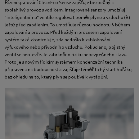
Řízení spalování CleanEco Sense zajišťuje bezpečný a
spolehlivý provoz s vodíkem. Integrované senzory umožňují
"inteligentnímu" ventilu regulovat poměr plynu a vzduchu (λ)
ještě před zapálením. To umožňuje různou hodnotu λ během
zapalování a provozu. Před každým procesem zapalování
systém také zkontroluje, zda nedošlo k zablokování
výfukového nebo přívodního vzduchu. Pokud ano, pojistný
ventil se neotevře. Je zabráněno riziku nebezpečného stavu.
Proto je s novým řídicím systémem kondenzační technika
připravena na budoucnost a zajišťuje téměř tichý start hořáku,
bez ohledu na to, který plyn se používá k vytápění.