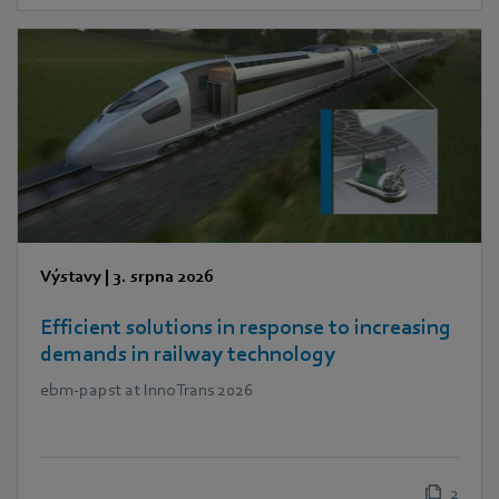
Výstavy
|
3. srpna 2026
Efficient solutions in response to increasing
demands in railway technology
ebm‑papst at InnoTrans 2026
2