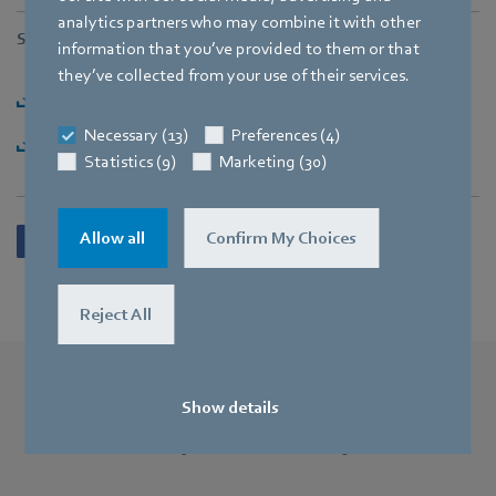
analytics partners who may combine it with other
Stahování souborů
information that you’ve provided to them or that
they’ve collected from your use of their services.
Stáhnout [PDF] - 256,0KB
Necessary (13)
Preferences (4)
Stáhnout [ZIP] - 3,1MB
Statistics (9)
Marketing (30)
Allow all
Confirm My Choices
Reject All
Další tiskové zprávy
Show details
Mohlo by vás to také zajímat