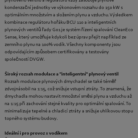
kondenzační jednotky ve výkonovém rozsahu do 150 kW s
optimálním množstvím a složením plynu a vzduchu. Výsledkem
kombinace regulátoru hořáku BCU 110 a inteligentních
plynových ventilů řady G01 je systém řízení spalování CleanEco
Sense, který umožňuje kdykoli bez úprav přejít například ze
zemního plynu na 100% vodík. Všechny komponenty jsou
odpovídajícím způsobem certifikovány a testovány
společností DVGW.
Široký rozsah modulace a "inteligentní" plynový ventil
Rozsah modulace plynových dmychadel se také téměř
zdvojnásobil na 1:15, což snižuje vstupní ztráty. To znamená, že
dmychadla mohou nastavit množství směsi plynu a vzduchu až
na 1:15 při zachování stejné kvality pro optimální spalování. To
minimalizuje tepelné a chladicí ztráty a snižuje uhlíkovou stopu
topného systému budovy.
Ideální i pro provoz s vodíkem