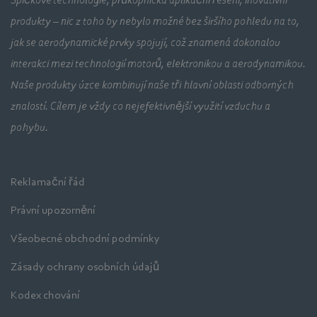
Špičkové technologie, průkopnická aplikační řešení, inovativní
produkty – nic z toho by nebylo možné bez širšího pohledu na to,
jak se aerodynamické prvky spojují, což znamená dokonalou
interakci mezi technologií motorů, elektronikou a aerodynamikou.
Naše produkty úzce kombinují naše tři hlavní oblasti odborných
znalostí. Cílem je vždy co nejefektivnější využití vzduchu a
pohybu.
Reklamační řád
Právní upozornění
Všeobecné obchodní podmínky
Zásady ochrany osobních údajů
Kodex chování