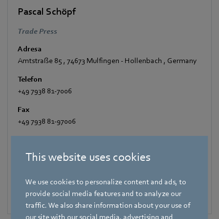
Pascal Schöpf
Trade Press
Adresa
Amtstraße 85
,
74673 Mulfingen - Hollenbach
,
Germany
Telefon
+49 7938 81-7006
Fax
+49 7938 81-97006
E-mail
Pascal.Schoepf@de.ebmpapst.com
This website uses cookies
We use cookies to personalize content and ads, to
provide social media features and to analyze our
traffic. We also share information about your use of
our site with our social media, advertising and