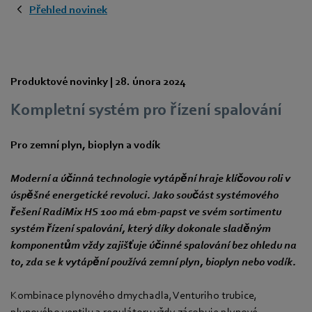
Přehled novinek
Produktové novinky |
28. února 2024
Kompletní systém pro řízení spalování
Pro zemní plyn, bioplyn a vodík
Moderní a účinná technologie vytápění hraje klíčovou roli v
úspěšné energetické revoluci. Jako součást systémového
řešení RadiMix HS 100 má ebm-papst ve svém sortimentu
systém řízení spalování, který díky dokonale sladěným
komponentům vždy zajišťuje účinné spalování bez ohledu na
to, zda se k vytápění používá zemní plyn, bioplyn nebo vodík.
Kombinace plynového dmychadla, Venturiho trubice,
plynového ventilu a regulátoru vždy zásobuje plynové