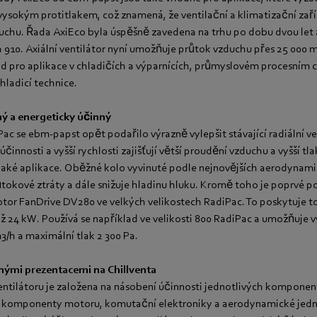
 vysokým protitlakem, což znamená, že ventilační a klimatizační zař
uchu. Řada AxiEco byla úspěšně zavedena na trhu po dobu dvou let a
 a 910. Axiální ventilátor nyní umožňuje průtok vzduchu přes 25 000 m
ad pro aplikace v chladičích a výparnících, průmyslovém procesním 
hladicí technice.
ý a energeticky účinný
c se ebm-papst opět podařilo výrazně vylepšit stávající radiální ven
účinnosti a vyšší rychlosti zajišťují větší proudění vzduchu a vyšší t
tlaké aplikace. Oběžné kolo vyvinuté podle nejnovějších aerodyna
ůtokové ztráty a dále snižuje hladinu hluku. Kromě toho je poprvé p
tor FanDrive DV280 ve velkých velikostech RadiPac. To poskytuje 
 24 kW. Používá se například ve velikosti 800 RadiPac a umožňuje 
3/h a maximální tlak 2 300 Pa.
ými prezentacemi na Chillventa
ntilátoru je založena na násobení účinnosti jednotlivých komponent
 komponenty motoru, komutační elektroniky a aerodynamické jedn