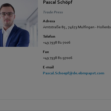
Pascal Schöpf
Trade Press
Adresa
Amtstraße 85
,
74673 Mulfingen - Hollen
Telefon
+49 7938 81-7006
Fax
+49 7938 81-97006
E-mail
Pascal.Schoepf@de.ebmpapst.com