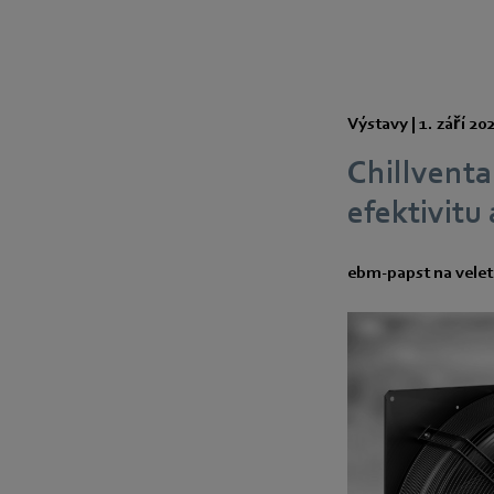
Výstavy |
1. září 20
Chillventa
efektivitu
ebm-papst na velet