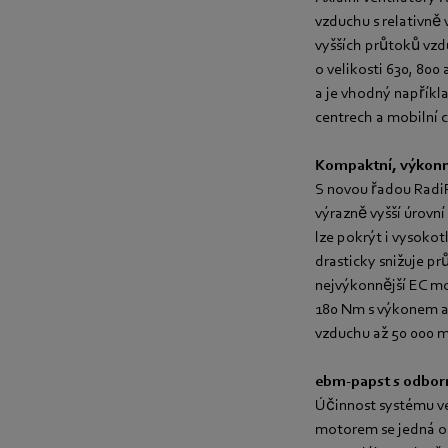
vzduchu s relativně
vyšších průtoků vzd
o velikosti 630, 800
a je vhodný napříkl
centrech a mobilní c
Kompaktní, výkonn
S novou řadou RadiPa
výrazně vyšší úrovní 
lze pokrýt i vysoko
drasticky snižuje pr
nejvýkonnější EC mo
180 Nm s výkonem až
vzduchu až 50 000 m
ebm-papst s odborn
Účinnost systému ve
motorem se jedná o