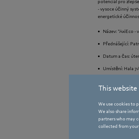
potenciál pro zlepš
- vysoce účinný syst
energetické účinnos
Název: "AxiEco - 
Přednášející: Pat
Datum a čas: úterý
Umístění: Hala 7A
Kombinace moderní 
This website
také velký potenciá
odborné prezentaci a
We use cookies to pe
účinné ventilátory s
We also share inform
roli hraje také zaz
partners who may co
přenášet provozní a
collected from your 
Název: "Vestavěn