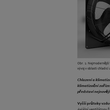
Obr. 1: Nejmodernější t
vývoj v oblasti chladic
Chlazení a klimati
klimatizační zaříze
představí nejnovější
Vyšší průtoky vzdu
Axiální ventilátory