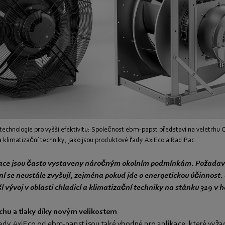
echnologie pro vyšší efektivitu: Společnost ebm-papst představí na veletrhu C
í a klimatizační techniky, jako jsou produktové řady AxiEco a RadiPac.
zace jsou často vystaveny náročným okolním podmínkám. Požadavk
ní se neustále zvyšují, zejména pokud jde o energetickou účinnost
 vývoj v oblasti chladicí a klimatizační techniky na stánku 319 v h
chu a tlaky díky novým velikostem
 řady AxiEco od ebm-papst jsou také vhodné pro aplikace, které vyža