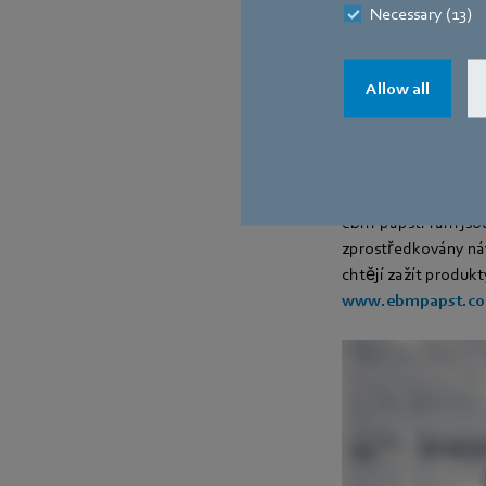
Necessary (13)
Přednášející: Mar
Datum a čas: čtvr
Allow all
Umístění: Hala 4
Fascinující objevite
Předávání znalostí t
ebm-papst. Tam jsou
zprostředkovány návš
chtějí zažít produk
www.ebmpapst.com