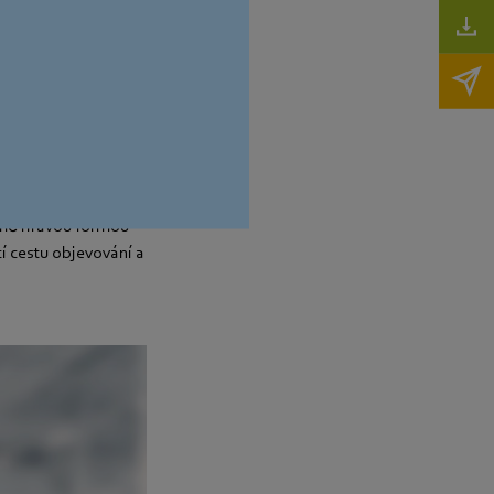
 únikového vozu z
rmě hravou formou
cí cestu objevování a