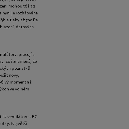
ízení mohou těžit z
 nyní je rozšiřována
³/h a tlaky až 700 Pa
chlazení, datových
tilátory: pracují s
laky, což znamená, že
mických poznatků
oužit nový,
točivý moment až
výkon ve volném
. U ventilátoru s EC
otky. Největší