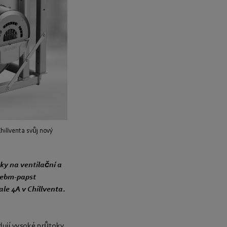
hillventa svůj nový
y na ventilační a
. ebm-papst
ale 4A v Chillventa.
dují vysoké průtoky