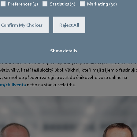
Preferences (4)
Statistics (9)
Marketing (30)
tin Schulz, Global Sales
tek 13. října 2022 od 11:00 do 11:20
Confirm My Choices
Reject All
A, stánek 4A-401
lská cesta
Show details
rochu jiného typu čeká na návštěvníky veletrhu, kteří přicházejí do
 informace o technologiích, vybraných produktových řešeních a fi
těvníky, kteří řeší složitý úkol. Všichni, kteří mají zájem o fascinují
ty, se mohou předem zaregistrovat do únikového vozu online na
/chillventa
nebo na stánku veletrhu.