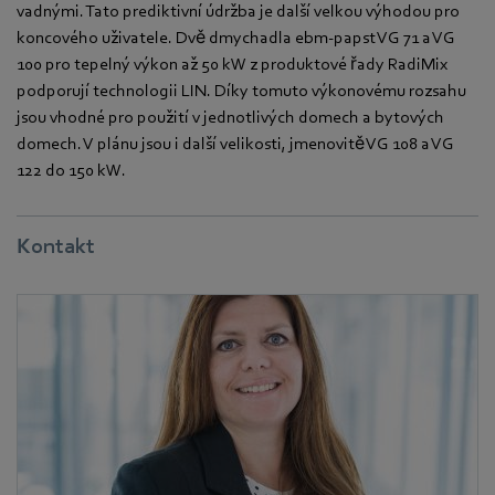
vadnými. Tato prediktivní údržba je další velkou výhodou pro
koncového uživatele. Dvě dmychadla ebm-papst VG 71 a VG
100 pro tepelný výkon až 50 kW z produktové řady RadiMix
podporují technologii LIN. Díky tomuto výkonovému rozsahu
jsou vhodné pro použití v jednotlivých domech a bytových
domech. V plánu jsou i další velikosti, jmenovitě VG 108 a VG
122 do 150 kW.
Kontakt