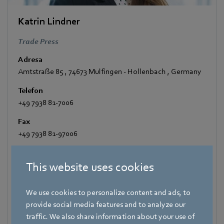
Katrin Lindner
Trade Press
Adresa
Amtstraße 85
,
74673 Mulfingen - Hollenbach
,
Germany
Telefon
+49 7938 81-7006
Fax
+49 7938 81-97006
E-mail
Katrin.Lindner@de.ebmpapst.com
This website uses cookies
We use cookies to personalize content and ads, to
provide social media features and to analyze our
traffic. We also share information about your use of