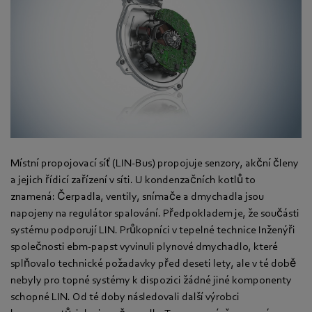
Místní propojovací síť (LIN-Bus) propojuje senzory, akční členy
a jejich řídicí zařízení v síti. U kondenzačních kotlů to
znamená: Čerpadla, ventily, snímače a dmychadla jsou
napojeny na regulátor spalování. Předpokladem je, že součásti
systému podporují LIN. Průkopníci v tepelné technice Inženýři
společnosti ebm-papst vyvinuli plynové dmychadlo, které
splňovalo technické požadavky před deseti lety, ale v té době
nebyly pro topné systémy k dispozici žádné jiné komponenty
schopné LIN. Od té doby následovali další výrobci