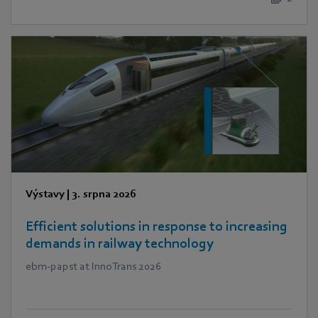
Výstavy
|
3. srpna 2026
Efficient solutions in response to increasing
demands in railway technology
ebm‑papst at InnoTrans 2026