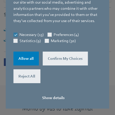
our site with our social media, advertising and
analytics partners who may combine it with other
Stahování souborů
information that you’ve provided to them or that
they’ve collected from your use of their services.
Stáhnout [PDF] - 116,29KB
Necessary (13)
Preferences (4)
Stáhnout [ZIP] - 2,72MB
Statistics (9)
Marketing (30)
Allow all
Confirm My Choices
Reject All
Show details
Další tiskové zprávy
Mohlo by vás to také zajímat