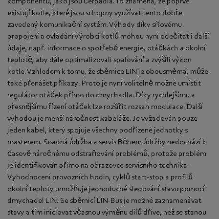
komponentů, jako jsou čerpadla. To znamená, že poprvé
existují kotle, které jsou schopny využívat tento dobře
zavedený komunikační systém. Výhody díky síťovému
propojení a ovládání Výrobci kotlů mohou nyní odečítat i další
údaje, např. informace o spotřebě energie, otáčkách a okolní
teplotě, aby dále optimalizovali spalování a zvýšili výkon
kotle. Vzhledem k tomu, že sběrnice LIN je obousměrná, může
také přenášet příkazy. Proto je nyní volitelně možné umístit
regulátor otáček přímo do dmychadla. Díky rychlejšímu a
přesnějšímu řízení otáček lze rozšířit rozsah modulace. Další
výhodou je menší náročnost kabeláže. Je vyžadován pouze
jeden kabel, který spojuje všechny podřízené jednotky s
masterem. Snadná údržba a servis Během údržby nedochází k
časově náročnému odstraňování problémů, protože problém
je identifikován přímo na obrazovce servisního technika.
Vyhodnocení provozních hodin, cyklů start-stop a profilů
okolní teploty umožňuje jednoduché sledování stavu pomocí
dmychadel LIN. Se sběrnicí LIN-Bus je možné zaznamenávat
stavy a tím iniciovat včasnou výměnu dílů dříve, než se stanou