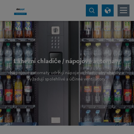
Láhevní chladiče / nápojové automaty
Nápojové automaty udržují nápoje v chladu, aby uhasily a
vyžadují spolehlivé a účinné ventilátory.