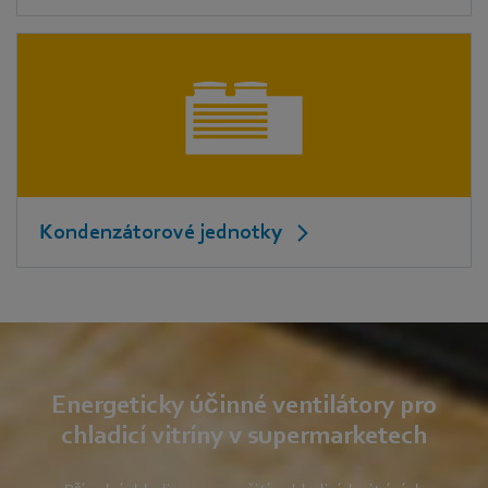
Kondenzátorové jednotky
Energeticky účinné ventilátory pro
chladicí vitríny v supermarketech