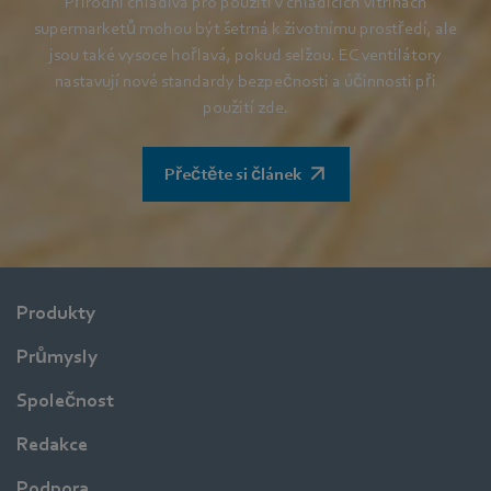
Přírodní chladiva pro použití v chladicích vitrínách
supermarketů mohou být šetrná k životnímu prostředí, ale
jsou také vysoce hořlavá, pokud selžou. EC ventilátory
nastavují nové standardy bezpečnosti a účinnosti při
použití zde.
Přečtěte si článek
Produkty
Průmysly
Společnost
Redakce
Podpora