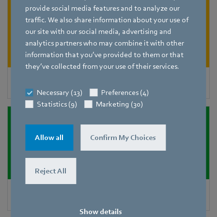
provide social media features and to analyze our
traffic. We also share information about your use of
our site with our social media, advertising and
analytics partners who may combine it with other
information that you’ve provided to them or that
they’ve collected from your use of their services.
Kondenzátory
Necessary (13)
Preferences (4)
Statistics (9)
Marketing (30)
Allow all
Confirm My Choices
Reject All
Adiabatické chlazení
Show details