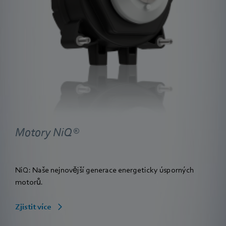
Motory NiQ®
NiQ: Naše nejnovější generace energeticky úsporných
motorů.
Zjistit více