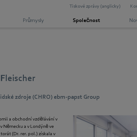
Tiskové zprávy (anglicky)
Ko
Průmysly
Společnost
Nov
 Fleischer
 lidské zdroje (CHRO) ebm‑papst Group
mii a obchodní vzdělávání v
 v Německu a v Londýně ve
orát (Dr. rer. pol.) získala v