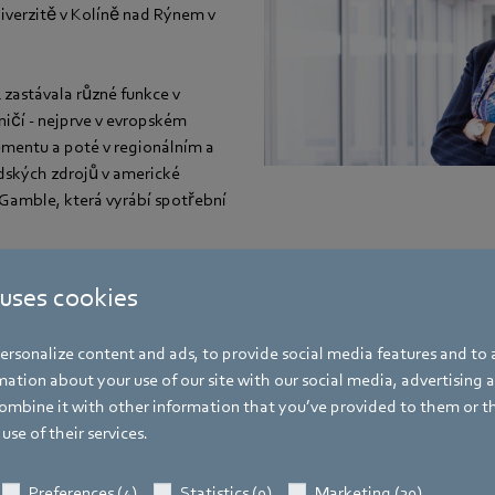
niverzitě v Kolíně nad Rýnem v
 zastávala různé funkce v
ičí - nejprve v evropském
entu a poté v regionálním a
idských zdrojů v americké
Gamble, která vyrábí spotřební
ní odpovědnost za lidské zdroje
 uses cookies
rezidentka pro lidské zdroje ve
s, přední globální
rsonalize content and ads, to provide social media features and to a
pině se sídlem v Hanau v
ation about your use of our site with our social media, advertising 
mbine it with other information that you’ve provided to them or t
use of their services.
telkou lidských zdrojů (CHRO)
Preferences (4)
Statistics (9)
Marketing (30)