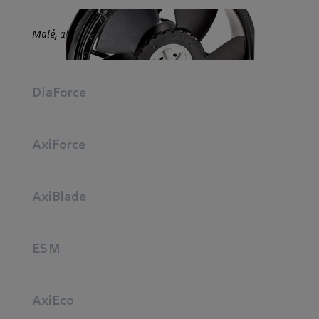
Malé, ale výkonné.
DiaForce
AxiForce
AxiBlade
ESM
AxiEco