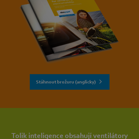
Stáhnout brožuru (anglicky)
Tolik inteligence obsahují ventilátory