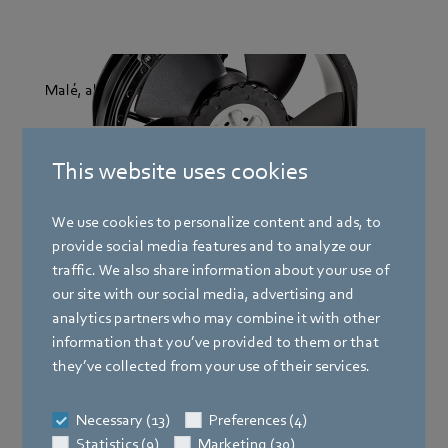
Malé, ale výkonné.
This website uses cookies
RadiCal
We use cookies to personalize content and ads, to
DC RadiCal
provide social media features and to analyze our
traffic. We also share information about your use of
our site with our social media, advertising and
RadiPac
analytics partners who may combine it with other
information that you’ve provided to them or that
they’ve collected from your use of their services.
EC odstředivá dmychadla
Necessary (13)
Preferences (4)
Statistics (9)
Marketing (30)