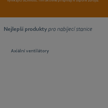
vynikající účinnost. Tím aktivně přispívají k úspoře zdrojů.
Nejlepší produkty
pro nabíjecí stanice
Axiální ventilátory