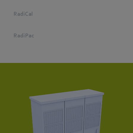
RadiCal
RadiPac