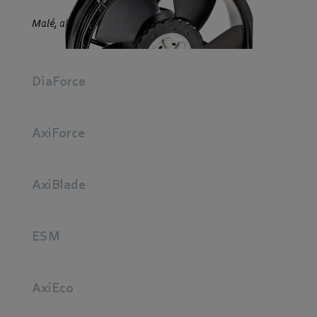
Malé, ale výkonné.
DiaForce
AxiForce
AxiBlade
ESM
AxiEco