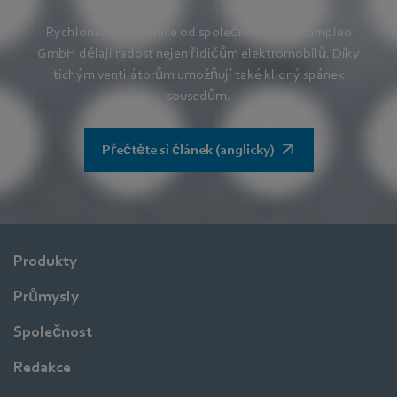
Rychlonabíjecí stanice od společnosti EBG compleo
GmbH dělají radost nejen řidičům elektromobilů. Díky
tichým ventilátorům umožňují také klidný spánek
sousedům.
Přečtěte si článek (anglicky)
Produkty
Průmysly
Společnost
Redakce