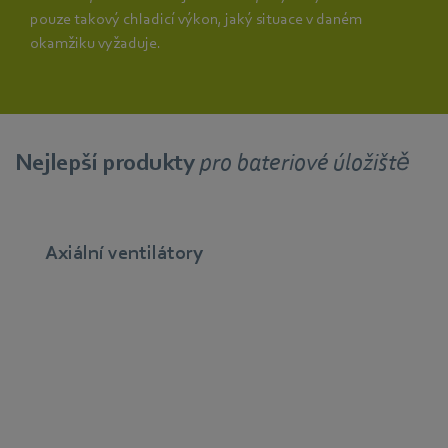
pouze takový chladicí výkon, jaký situace v daném
okamžiku vyžaduje.
Nejlepší produkty
pro bateriové úložiště
Axiální ventilátory