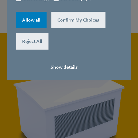
Radiální ventilátory
Allow all
Confirm My Choices
Reject All
Show details