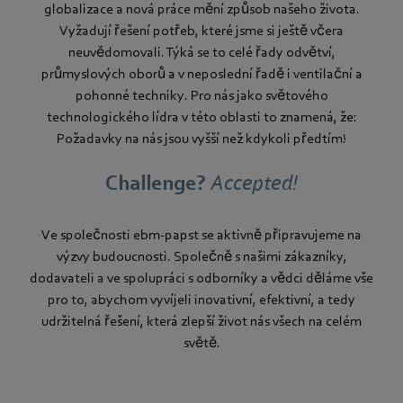
globalizace a nová práce mění způsob našeho života.
Vyžadují řešení potřeb, které jsme si ještě včera
neuvědomovali. Týká se to celé řady odvětví,
průmyslových oborů a v neposlední řadě i ventilační a
pohonné techniky. Pro nás jako světového
technologického lídra v této oblasti to znamená, že:
Požadavky na nás jsou vyšší než kdykoli předtím!
Challenge?
Accepted!
Ve společnosti ebm‑papst se aktivně připravujeme na
výzvy budoucnosti. Společně s našimi zákazníky,
dodavateli a ve spolupráci s odborníky a vědci děláme vše
pro to, abychom vyvíjeli inovativní, efektivní, a tedy
udržitelná řešení, která zlepší život nás všech na celém
světě.