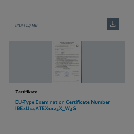
[PDF]
1.7 MB
Zertifikate
EU-Type Examination Certificate Number
IBExU14ATEX1123X_W3G