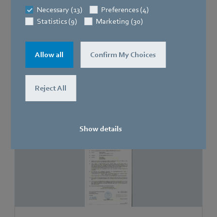
Necessary (13)
Preferences (4)
Statistics (9)
Marketing (30)
Zertifikate
Certificate 2409198 CSA - Certificate of
Allow all
Confirm My Choices
Compliance - Gas valves and iNR
Reject All
[PDF]
676.8 KB
Show details