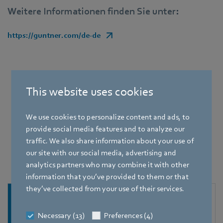
Weitere Informationen finden Sie unter:
https://guntner.com/de-de
This website uses cookies
Passende GreenTech EC-Ventilatoren
We use cookies to personalize content and ads, to
provide social media features and to analyze our
Folgende Ventilatoren, die mit einem MODBUS
traffic. We also share information about your use of
ausgestattet sind, kommunizieren perfekt mit
our site with our social media, advertising and
den beschriebenen Controllern.
analytics partners who may combine it with other
information that you’ve provided to them or that
they’ve collected from your use of their services.
Necessary (13)
Preferences (4)