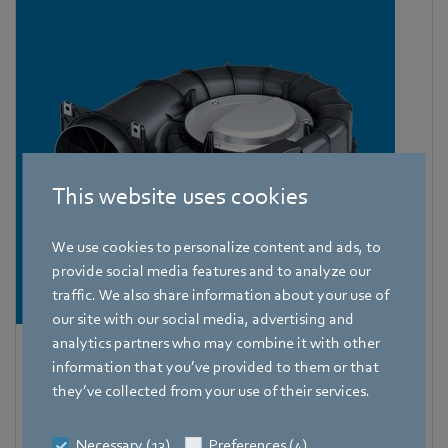
This website uses cookies
We use cookies to personalize content and ads, to
provide social media features and to analyze our
traffic. We also share information about your use of
our site with our social media, advertising and
analytics partners who may combine it with other
RadiCal im Spiralgehäuse
information that you’ve provided to them or that
they’ve collected from your use of their services.
Die kompakte und unkomplizierte Systemlösung: unsere
einbaufertigen Radialventilatoren mit Spiralgehäuse für
Necessary (13)
Preferences (4)
Industrie und Raumlufttechnik.