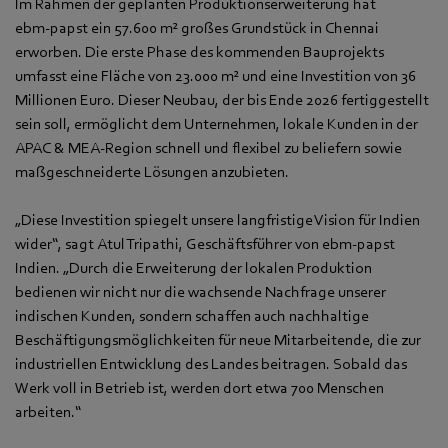
Im Rahmen der geplanten Produktionserweiterung hat
ebm‑papst ein 57.600 m² großes Grundstück in Chennai
erworben. Die erste Phase des kommenden Bauprojekts
umfasst eine Fläche von 23.000 m² und eine Investition von 36
Millionen Euro. Dieser Neubau, der bis Ende 2026 fertiggestellt
sein soll, ermöglicht dem Unternehmen, lokale Kunden in der
APAC & MEA-Region schnell und flexibel zu beliefern sowie
maßgeschneiderte Lösungen anzubieten.
„Diese Investition spiegelt unsere langfristige Vision für Indien
wider“, sagt Atul Tripathi, Geschäftsführer von ebm‑papst
Indien. „Durch die Erweiterung der lokalen Produktion
bedienen wir nicht nur die wachsende Nachfrage unserer
indischen Kunden, sondern schaffen auch nachhaltige
Beschäftigungsmöglichkeiten für neue Mitarbeitende, die zur
industriellen Entwicklung des Landes beitragen. Sobald das
Werk voll in Betrieb ist, werden dort etwa 700 Menschen
arbeiten.“