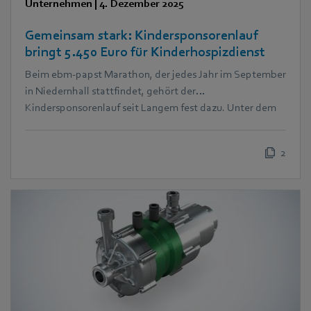
Unternehmen
|
4. Dezember 2025
Gemeinsam stark: Kindersponsorenlauf
bringt 5.450 Euro für Kinderhospizdienst
Beim ebm‑papst Marathon, der jedes Jahr im September
in Niedernhall stattfindet, gehört der
Kindersponsorenlauf seit Langem fest dazu. Unter dem
Motto „Kinder laufen für Kinder“ drehen die jüngsten
Teilnehmer ihre Runden für den guten Zweck. In diesem
2
Jahr kam dabei eine beeindruckende Summe von 5.450
Euro zusammen – zugunsten des Ambulanten Kinder-
und Jugendhospizdienstes Schwäbisch Hall e.V. (Aki)