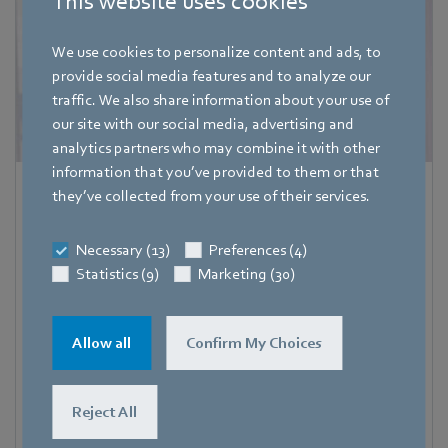
This website uses cookies
We use cookies to personalize content and ads, to
provide social media features and to analyze our
traffic. We also share information about your use of
our site with our social media, advertising and
analytics partners who may combine it with other
information that you’ve provided to them or that
Katharina Eberhardt
they’ve collected from your use of their services.
Stellvertretende Pressesprecherin ebm-papst Gruppe
Necessary (13)
Preferences (4)
Adresse
Statistics (9)
Marketing (30)
Bachmühle 2
,
74673 Mulfingen
,
Deutschland
Telefon
Allow all
Confirm My Choices
+49 7938 81-8112
Fax
Reject All
+49 7938 81-98112