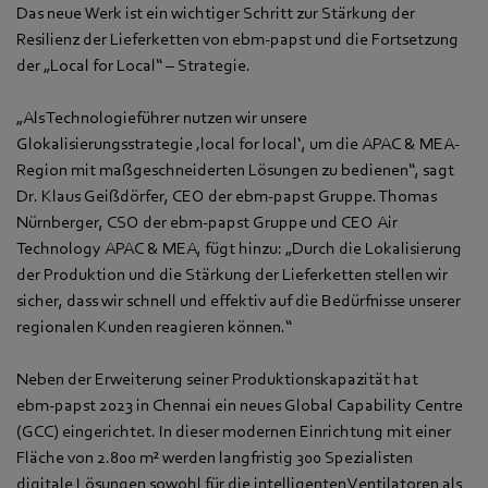
Das neue Werk ist ein wichtiger Schritt zur Stärkung der
Resilienz der Lieferketten von ebm‑papst und die Fortsetzung
der „Local for Local“ – Strategie.
„Als Technologieführer nutzen wir unsere
Glokalisierungsstrategie ‚local for local‘, um die APAC & MEA-
Region mit maßgeschneiderten Lösungen zu bedienen“, sagt
Dr. Klaus Geißdörfer, CEO der ebm‑papst Gruppe. Thomas
Nürnberger, CSO der ebm‑papst Gruppe und CEO Air
Technology APAC & MEA, fügt hinzu: „Durch die Lokalisierung
der Produktion und die Stärkung der Lieferketten stellen wir
sicher, dass wir schnell und effektiv auf die Bedürfnisse unserer
regionalen Kunden reagieren können.“
Neben der Erweiterung seiner Produktionskapazität hat
ebm‑papst 2023 in Chennai ein neues Global Capability Centre
(GCC) eingerichtet. In dieser modernen Einrichtung mit einer
Fläche von 2.800 m² werden langfristig 300 Spezialisten
digitale Lösungen sowohl für die intelligenten Ventilatoren als