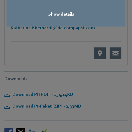
Mobile
+49 171 1292032
Show details
E-Mail
Katharina.Eberhardt@de.ebmpapst.com
Downloads
Download PI [PDF] - 134,14KB
Download PI-Paket [ZIP] - 2,33MB