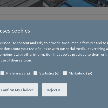
 uses cookies
Hauke Hannig
rsonalize content and ads, to provide social media features and to a
Bereichsleiter Unternehmenskommunikat
ation about your use of our site with our social media, advertising 
Pressesprecher ebm-papst Gruppe
mbine it with other information that you’ve provided to them or t
use of their services.
Adresse
Bachmühle 2
,
74673 Mulfingen
,
Deutschl
Preferences (4)
Statistics (9)
Marketing (30)
Telefon
+49 7938 81-7105
Confirm My Choices
Reject All
Fax
+49 7938 81-97105
Mobile