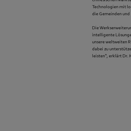
Technologien mit l
die Gemeinden und d
Die Werkserweiterung
intelligente Lösunge
unsere weltweiten R
dabei zu unterstütz
leisten“, erklärt D