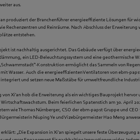
weiter aus.
i‘an produziert der Branchenführer energieeffiziente Lösungen für wi
wie Rechenzentren und Reinräume. Nach Abschluss der Erweiterung 
splätze entstehen.
ekt ist nachhaltig ausgerichtet. Das Gebäude verfügt über energiee
dämmung, ein LED-Beleuchtungssystem und eine geothermische W
e „Schwammstadt“-Konstruktion ermöglicht das Sammeln von Regen
t Wasser. Auch die energieeffizienten Ventilatoren von ebm‑papst 
integriert und setzen neue Maßstäbe für umweltfreundliche Industr
 von Xi'an hob die Erweiterung als ein wichtiges Bauprojekt hervor 
 Wirtschaftswachstum. Beim feierlichen Spatenstich am 30. April 2
tern wie Thomas Nürnberger, CSO der ebm‑papst Gruppe und CEO f
 Bürgermeisterin Niuping Ye und Vizebürgermeister Hao Meng anwes
rklärt: „Die Expansion in Xi'an spiegelt unsere feste Überzeugung a
s und unser Engagement für nachhaltige Innovationen wider. Indem w