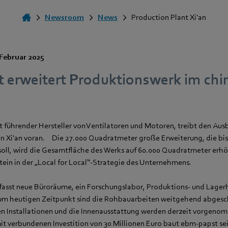
Newsroom
News
Production Plant Xi'an
 Februar 2025
 erweitert Produktionswerk im chi
 führender Hersteller von Ventilatoren und Motoren, treibt den Aus
n Xi'an voran.
Die 27.000 Quadratmeter große Erweiterung, die bis
soll, wird die Gesamtfläche des Werks auf 60.000 Quadratmeter erhöh
tein in der „Local for Local“-Strategie des Unternehmens.
asst neue Büroräume, ein Forschungslabor, Produktions- und Lager
um heutigen Zeitpunkt sind die Rohbauarbeiten weitgehend abgesch
n Installationen und die Innenausstattung werden derzeit vorgeno
it verbundenen Investition von 30 Millionen Euro baut ebm‑papst se