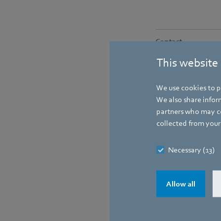
Contact
This website
We use cookies to pe
We also share inform
partners who may co
collected from your 
Necessary (13)
Allow all