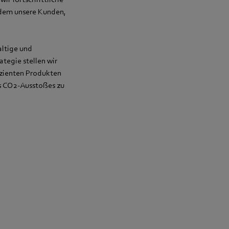
 dem unsere Kunden,
altige und
ategie stellen wir
izienten Produkten
s CO2-Ausstoßes zu