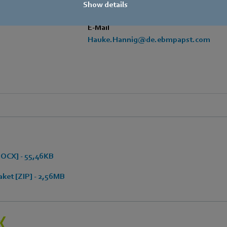
Show details
+49 171 3624067
E-Mail
Hauke.Hannig@de.ebmpapst.com
OCX] - 55,46KB
ket [ZIP] - 2,56MB