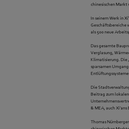
chinesischen Markt 
In seinem Werk in X
Geschäftsbereiche 
als 500 neue Arbeit
Das gesamte Bauproj
Verglasung, Wärme
Klimatisierung. Di
sparsamen Umgang mi
Entlüftungssysteme 
Die Stadtverwaltung
Beitrag zum lokalen
Unternehmensvertre
& MEA, auch Xi'ans
Thomas Nürnberger e
chinesischen Markte