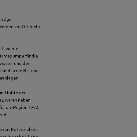
chtige
werden vor Ort mehr
ffiziente
ärmepumpe für die
wasser und den
sind in die Be- und
ieanlagen.
und lobte den
024 waren neben
ür die Region APAC
end.
n das Potenzial des
ir fortschrittliche