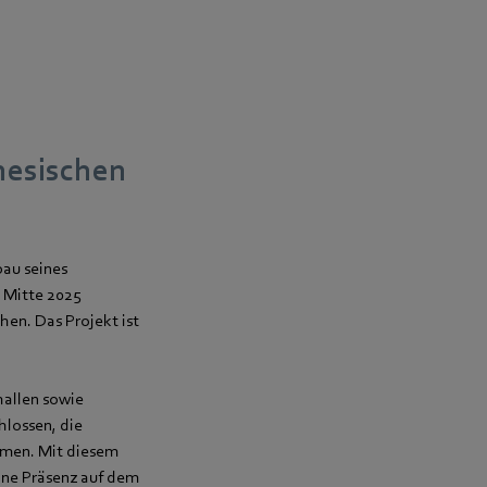
nesischen
bau seines
 Mitte 2025
en. Das Projekt ist
hallen sowie
lossen, die
mmen. Mit diesem
ine Präsenz auf dem