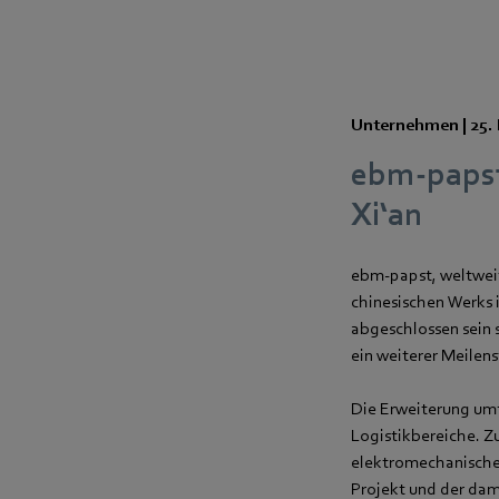
Unternehmen |
25.
ebm‑papst
Xi‘an
ebm‑papst, weltweit
chinesischen Werks i
abgeschlossen sein 
ein weiterer Meilens
Die Erweiterung umf
Logistikbereiche. Z
elektromechanische
Projekt und der dam