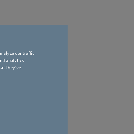
nalyze our traffic.
ion & Politik
and analytics
hat they’ve
and