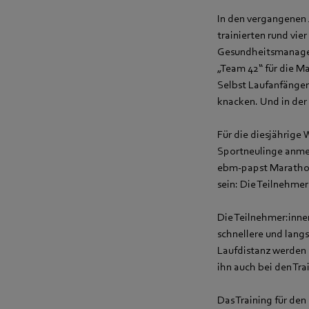
In den vergangenen 
trainierten rund vie
Gesundheitsmanagem
„Team 42“ für die Ma
Selbst Laufanfänge
knacken. Und in der
Für die diesjährige
Sportneulinge anme
ebm‑papst Marathons
sein: Die Teilnehmer
Die Teilnehmer:innen
schnellere und lang
Laufdistanz werden 
ihn auch bei den Tra
Das Training für de