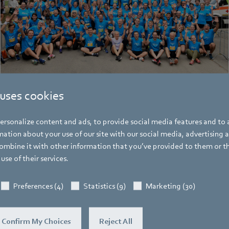
 uses cookies
rsonalize content and ads, to provide social media features and to a
ation about your use of our site with our social media, advertising 
mbine it with other information that you’ve provided to them or t
Hauke Hannig
use of their services.
Bereichsleiter Unternehmenskommunikat
Pressesprecher ebm-papst Gruppe
Preferences (4)
Statistics (9)
Marketing (30)
Adresse
Bachmühle 2
,
74673 Mulfingen
,
Deutschl
Confirm My Choices
Reject All
Telefon