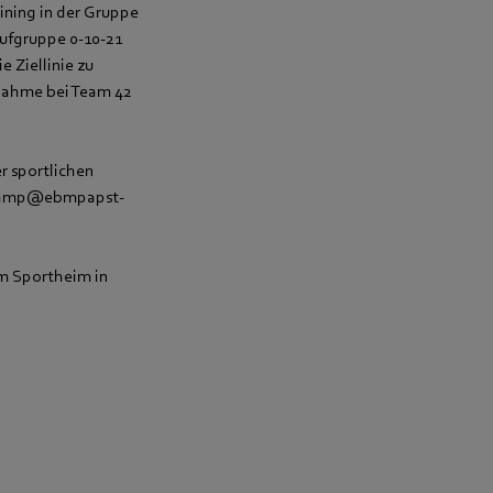
aining in der Gruppe
aufgruppe 0-10-21
 Ziellinie zu
ilnahme bei Team 42
r sportlichen
ngscamp@ebmpapst-
im Sportheim in