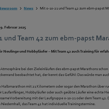
Newsroom
News
Mit 0-10-21 und Team 42 zum ebm-papst 
19. Februar 2025
21 und Team 42 zum ebm‑papst Ma
ür Neulinge und Hobbyläufer – Mit Team 42 auch Training für erfa
 Atmosphäre bei den Zieleinläufen des ebm‑papst Marathons schon 
kenrand beobachtet hat, der kennt das Gefühl: Das würde man auch
n Halbmarathon mit 21 Kilometern oder sogar den Marathon über r
 für Laufanfänger, Hobbyläufer oder auch geübte Läufer eine echte H
same Vorbereitung mit der Laufgruppe 0-10-21 oder dem Team 42. D
in Niedernhall, das Team 42 hat individuelle Trainingstermine.