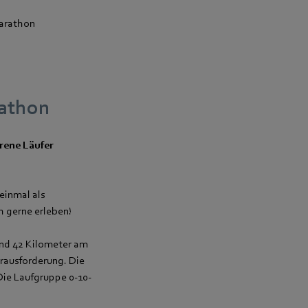
Marathon
rathon
hrene Läufer
einmal als
 gerne erleben!
und 42 Kilometer am
erausforderung. Die
ie Laufgruppe 0-10-