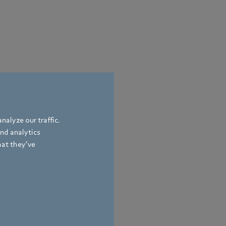
nalyze our traffic.
and analytics
hat they’ve
ion & Politik
and