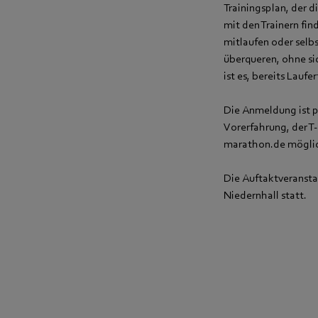
Trainingsplan, der d
mit den Trainern fi
mitlaufen oder selbs
überqueren, ohne sic
ist es, bereits Lauf
Die Anmeldung ist p
Vorerfahrung, der 
marathon.de möglich
Die Auftaktveransta
Niedernhall statt.