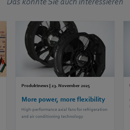
Das könnte Sie auch interessieren
Produktnews
|
23. November 2025
More power, more flexibility
High-performance axial fans for refrigeration
p
and air conditioning technology