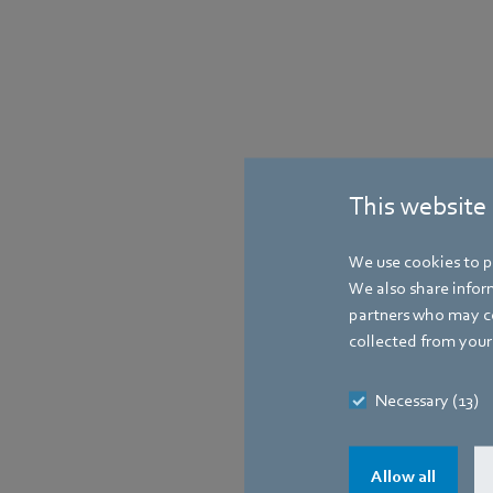
This website
Contact
We use cookies to pe
We also share inform
partners who may co
collected from your 
Necessary (13)
Allow all