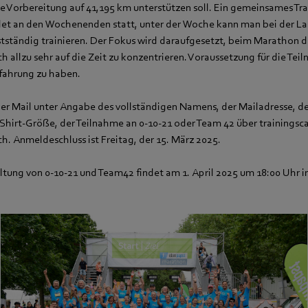
ie Vorbereitung auf 41,195 km unterstützen soll. Ein gemeinsames Tr
ndet an den Wochenenden statt, unter der Woche kann man bei der L
tständig trainieren. Der Fokus wird daraufgesetzt, beim Marathon die
h allzu sehr auf die Zeit zu konzentrieren. Voraussetzung für die Te
erfahrung zu haben.
er Mail unter Angabe des vollständigen Namens, der Mailadresse, de
T-Shirt-Größe, der Teilnahme an 0-10-21 oder Team 42 über traini
. Anmeldeschluss ist Freitag, der 15. März 2025.
ltung von 0-10-21 und Team42 findet am 1. April 2025 um 18:00 Uhr 