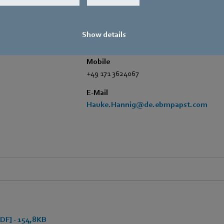
+49 7938 81-7105
Fax
Show details
+49 7938 81-97105
Mobile
+49 171 3624067
E-Mail
Hauke.Hannig@de.ebmpapst.com
DF] - 154,8KB