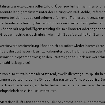
Jahren war 0-10-21 ein voller Erfolg. Über 100 Teilnehmerinnen und 
r Monate lang gemeinsam unter der Leitung von Ralf Stehle, Referent 
ent bei ebm‑papst, und seinem erfahrenen Trainerteam. 2024 kam
rathondistanz hinzu. „Die Laufgruppe 0-10-21 erfreut sich jedes Jahr
r können mit regelmäßigem Training die 10 Kilometer oder sogar d
 Gruppe macht das doch gleich viel mehr Spaß“, erzählt Ralf Stehle.
 Wettbewerbsvorbereitung können sich ab sofort wieder interessiert
lden, die Lust haben, beim 10-Kilometer-Lauf, Halbmarathon oder
 am 14. September 2025 an den Start zu gehen. Doch nur wer schnel
anzahl ist begrenzt!
 von 0-10-21 trainieren ab Mitte Mai jeweils dienstags um 19 Uhr in 
samere Laufteams, damit für jeden das passende Tempo dabei ist. B
nach und nach gesteigert. Jeder Teilnehmer erhält einen persönlichen
iningseinheiten zu Hause unterstützt.
n Marathon läuft etwas anders ab: Hier bekommt jeder Teilnehmer vo