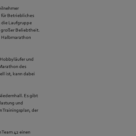
Teilnehmer
für Betriebliches
 die Laufgruppe
 großer Beliebtheit.
en Halbmarathon
e Hobbyläufer und
 Marathon des
l ist, kann dabei
Niedernhall. Es gibt
elastung und
 Trainingsplan, der
n Team 42 einen