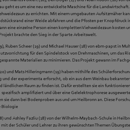
au geht es um eine neu entwickelte Maschine für die Landwirtschaft. 
iehweidezaun zu errichten. Mit einem umgebauten Aufsitzmäher kan
stücksrand einer Weide abfahren und die Pfosten per Knopfdruck 
nn eine einzelne Person einen kompletten Viehweidezaun kosten un
 Projekt brachte den Sieg in der Sparte Arbeitswelt.
9), Ruben Scheer (19) und Michael Hauser (18) von ebm‑papst in Mul
hutzvorrichtung für den Spindelstock von Drehmaschinen, um das Ris
sgespannte Materialien zu minimieren. Das Projekt gewann im Fachge
20) und Mats Hilleringmann (19) haben mithilfe des Schülerforschu
und der experimenta erforscht, ob ein aus dem Weinbau bekannter
 ländlichen Raum zu finden ist. Dafür erstellten sie ein funktioniere
 spezifisch amplifiziert und über eine Gelelektrophorese ausgewerte
n sie dann bei Bodenproben aus und um Heilbronn an. Diese Forsch
e Biologie
18) und Ashley Fazliu (18) von der Wilhelm-Maybach-Schule in Heilb
, mit der Schüler und Lehrer zu ihren gewünschten Themen Übungstes