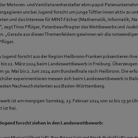
st der Motoren- und Ventilatorenhersteller ebm‑papst Patenunterneh
ngagieren uns bei Jugend forscht um junge Tüftler:innen aktiv zu un
ieten und das Interesse für MINT-Fächer (Mathematik, Informatik, N
“, sagt Timo Pflüger, Patenbeauftragter des Wettbewerbs und Ausbil
. „Gerade aus diesen Themenfeldern gewinnen wir die notwendigen 
flüger.
n Jugend forscht aus der Region Heilbronn-Franken präsentieren ihre
 bis 22. März 2024 beim Landeswettbewerb in Freiburg. Überzeugen 
m 30. Mai bis 2. Juni 2024 zum Bundesfinale nach Heilbronn. Die erf
Schüler experimentieren messen sich beim Landeswettbewerb in Bali
 besten Nachwuchstalenten aus Baden-Württemberg.
erb ist am morgigen Samstag, 23. Februar 2024 von 10 bis 13:30 Uh
 ist frei.
 Jugend forscht ziehen in den Landeswettbewerb:
 von Marius Völkert (18), Ben Böger (17) und Noah Rudolf (18) von 