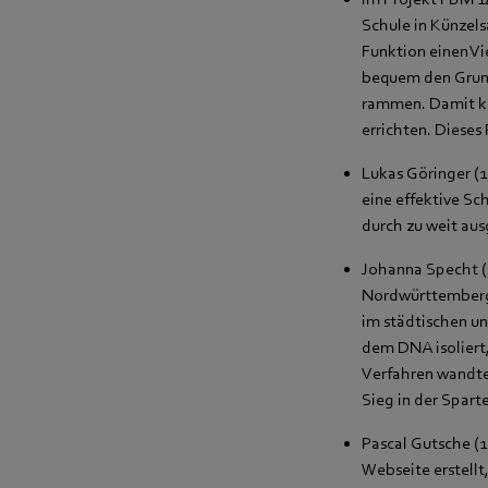
Schule in Künzels
Funktion einen V
bequem den Grund
rammen. Damit ka
errichten. Dieses
Lukas Göringer (1
eine effektive Sc
durch zu weit au
Johanna Specht (
Nordwürttemberg 
im städtischen und
dem DNA isoliert,
Verfahren wandte
Sieg in der Spart
Pascal Gutsche (
Webseite erstellt