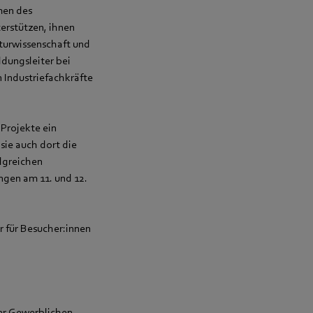
men des
terstützen, ihnen
aturwissenschaft und
dungsleiter bei
Industriefachkräfte
 Projekte ein
sie auch dort die
olgreichen
ngen am 11. und 12.
r für Besucher:innen
der Gewerblichen