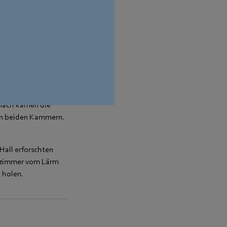
“. Die Waage hat zu
chte zu ermitteln.
vini (12) vom
von dem blauen Licht
mittel. Dazu teilte
Danach kamen die
 in beiden Kammern.
Hall erforschten
enzimmer vom Lärm
 holen.