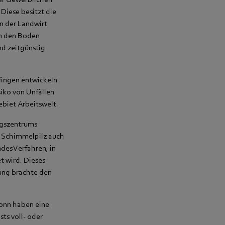
Diese besitzt die
n der Landwirt
in den Boden
d zeitgünstig
fingen entwickeln
iko von Unfällen
biet Arbeitswelt.
ngszentrums
 Schimmelpilz auch
ndes Verfahren, in
t wird. Dieses
ung brachte den
ronn haben eine
ts voll- oder