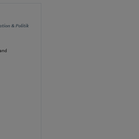
ion & Politik
and