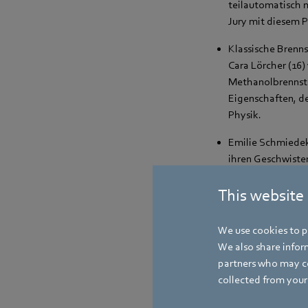
teilautomatisch m
Jury mit diesem 
Klassische Brenns
Cara Lörcher (16
Methanolbrennstof
Eigenschaften, d
Physik.
Emilie Schmiedek
ihren Geschwiste
Automaten, an de
erhalten kann. Di
This website
We use cookies to pe
Diese Projekte scha
We also share inform
partners who may co
Lucas Wilke (12) 
collected from your 
Computermaus. Di
weder Kabel noch