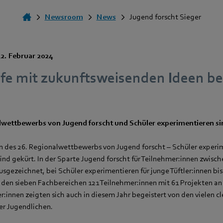
Newsroom
News
Jugend forscht Sieger
22. Februar 2024
fe mit zukunftsweisenden Ideen be
lwettbewerbs von Jugend forscht und Schüler experimentieren si
en des 26. Regionalwettbewerbs von Jugend forscht – Schüler experi
ind gekürt. In der Sparte Jugend forscht für Teilnehmer:innen zwisch
sgezeichnet, bei Schüler experimentieren für junge Tüftler:innen bis
 den sieben Fachbereichen 121 Teilnehmer:innen mit 61 Projekten an 
:innen zeigten sich auch in diesem Jahr begeistert von den vielen c
r Jugendlichen.