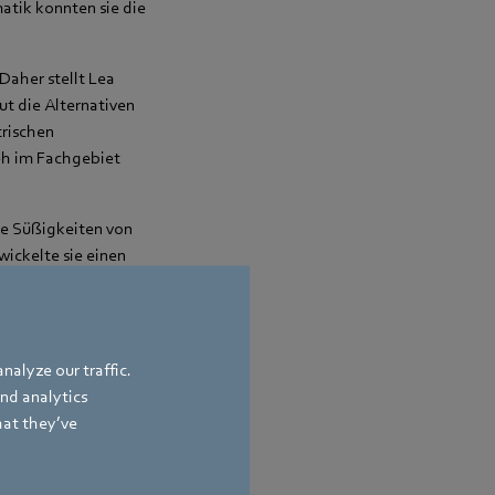
atik konnten sie die
Daher stellt Lea
t die Alternativen
trischen
eh im Fachgebiet
re Süßigkeiten von
ickelte sie einen
nzahl an Süßigkeiten
nalyze our traffic.
and analytics
hat they’ve
v geladene
rgt. So werden
t Arbeitswelt