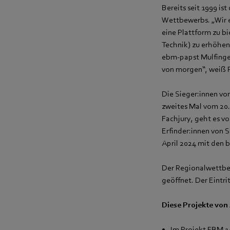
Bereits seit 1999 i
Wettbewerbs. „Wir e
eine Plattform zu b
Technik) zu erhöhen
ebm‑papst Mulfingen
von morgen“, weiß P
Die Sieger:innen vo
zweites Mal vom 20.
Fachjury, geht es vo
Erfinder:innen von 
April 2024 mit den
Der Regionalwettbew
geöffnet. Der Eintritt
Diese Projekte von
Im Projekt FBM 14