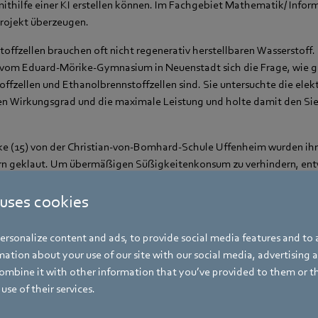
ithilfe einer KI erstellen können. Im Fachgebiet Mathematik/ Inform
Projekt überzeugen.
toffzellen brauchen oft nicht regenerativ herstellbaren Wasserstoff. 
) vom Eduard-Mörike-Gymnasium in Neuenstadt sich die Frage, wie gu
fzellen und Ethanolbrennstoffzellen sind. Sie untersuchte die elek
en Wirkungsgrad und die maximale Leistung und holte damit den Si
e (15) von der Christian-von-Bomhard-Schule Uffenheim wurden ih
rn geklaut. Um übermäßigen Süßigkeitenkonsum zu verhindern, entw
m jedes Kind mit einer Chipkarte eine von den Eltern festgelegte A
eses Projekt überzeugte die Jury im Fachgebiet Technik.
 uses cookies
rsonalize content and ads, to provide social media features and to a
fften es bei Schüler experimentieren eine Runde weiter:
ation about your use of our site with our social media, advertising 
mbine it with other information that you’ve provided to them or t
von der Josef-Schwarz-Schule in Erlenbach entwickelte eine indukti
use of their services.
e Maus wird dauerhaft induktiv über das Mauspad mit Strom verso
 Batterien oder Akkus benötigt. Lukas konnte die Jury im Fachgebie