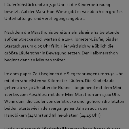
Läuferfrühstück und ab 7.30 Uhr ist die Kinderbetreuung
besetzt. Auf der Marathon-Wiese gibt es wie üblich ein großes
Unterhaltungs- und Verpflegungsangebot.
Nachdem die Marathonis bereits mehr als eine halbe Stunde
auf der Strecke sind, warten die 10-Kilometer-Läufer, bis der
Startschuss um 9.05 Uhr fällt. Hier wird sich wie üblich die
größte Läuferschar in Bewegung setzen. Der Halbmarathon
beginnt dann 20 Minuten später.
Im ebm‑papst-Zelt beginnen die Siegerehrungen um 11.30 Uhr
mit den schnellsten 10-Kilometer-Läufern. Die Kinderläufe
gehen ab 12.30 Uhr über die Bühne – beginnend mit dem Mini-
10er bis zum Abschluss mit dem Mini-Marathon um 13.10 Uhr.
Wenn dann die Läufer von der Strecke sind, gehören die letzten
beiden Starts wie in den vergangenen Jahren auch den
Handbikern (14 Uhr) und Inline-Skatern (14.45 Uhr).
Und wer nicht nach Niedernhall kommen kann, hat auch 2023