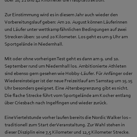
Zur Einstimmung wird es in diesem Jahr auch wieder den
Vorbereitungslauf geben: Am 20. August können Läuferinnen
und Läufer unter wettkampfähnlichen Bedingungen auf zwei
Strecken üben: 10 und 20 Kilometer. Los geht es um 9 Uhr am
Sportgelände in Niedernhall.
Mit oder ohne vorherigen Test geht es dann am 9. und 10.
September rund um Niedernhall los. Ambitionierte Athleten
sind ebenso gern gesehen wie Hobby-Läufer. Für Anfänger oder
Wiedereinsteiger ist der neue Freizeitlauf am Samstag um 15.15
Uhr besonders geeignet. Eine Altersbegrenzung gibt es nicht.
Die flache Strecke führt vom Sportgelände am Kocher entlang
über Criesbach nach Ingelfingen und wieder zurück.
Eine Viertelstunde vorher laufen bereits die Nordic Walker los –
traditionell zum Start der Veranstaltung. Zur Wahl stehen in
dieser Disziplin eine 7,5 Kilometer und 12,5 Kilometer Strecke.