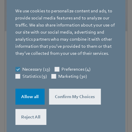
We use cookies to personalize content and ads, to
provide social media features and to analyze our
traffic. We also share information about your use of
our site with our social media, advertising and
analytics partners who may combine it with other
Hauke Hannig
information that you’ve provided to them or that
Bereichsleiter Unternehmenskommunikation & Politik
they’ve collected from your use of their services.
Pressesprecher ebm-papst Gruppe
Adresse
Necessary (13)
Preferences (4)
Bachmühle 2
,
74673 Mulfingen
,
Deutschland
Statistics (9)
Marketing (30)
Telefon
+49 7938 81-7105
Allow all
Confirm My Choices
Fax
+49 7938 81-97105
Reject All
Mobile
+49 171 3624067