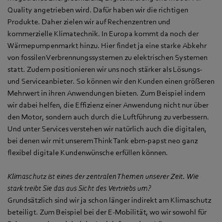
Quality angetrieben wird. Dafür haben wir die richtigen
Produkte. Daher zielen wir auf Rechenzentren und
kommerzielle Klimatechnik. In Europa kommt da noch der
Wärmepumpenmarkt hinzu. Hier findet ja eine starke Abkehr
von fossilen Verbrennungssystemen zu elektrischen Systemen
statt. Zudem positionieren wir uns noch stärker als Lösungs-
und Serviceanbieter. So können wir den Kunden einen größeren
Mehrwert in ihren Anwendungen bieten. Zum Beispiel indem
wir dabei helfen, die Effizienz einer Anwendung nicht nur über
den Motor, sondern auch durch die Luftführung zu verbessern.
Und unter Services verstehen wir natürlich auch die digitalen,
bei denen wir mit unserem Think Tank ebm‑papst neo ganz
flexibel digitale Kundenwünsche erfüllen können.
Klimaschutz ist eines der zentralen Themen unserer Zeit. Wie
stark treibt Sie das aus Sicht des Vertriebs um?
Grundsätzlich sind wir ja schon länger indirekt am Klimaschutz
beteiligt. Zum Beispiel bei der E-Mobilität, wo wir sowohl für