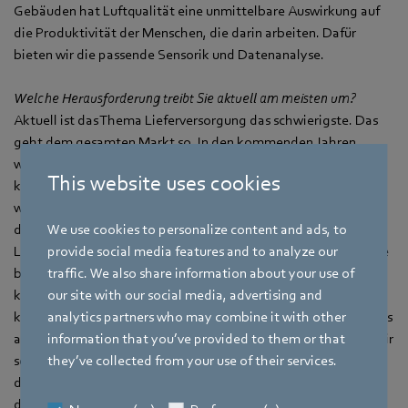
Gebäuden hat Luftqualität eine unmittelbare Auswirkung auf
die Produktivität der Menschen, die darin arbeiten. Dafür
bieten wir die passende Sensorik und Datenanalyse.
Welche Herausforderung treibt Sie aktuell am meisten um?
Aktuell ist das Thema Lieferversorgung das schwierigste. Das
geht dem gesamten Markt so. In den kommenden Jahren
werden zudem die Kunden noch flexibler, schneller und
This website uses cookies
kostengünstiger beliefert werden wollen. Dafür müssen wir
wettbewerbsfähig bleiben, durch Innovationen aber auch
We use cookies to personalize content and ads, to
durch unseren globalen Footprint. Indem wir auf lokale
provide social media features and to analyze our
Lieferketten gehen, vermeiden wir Frachtkosten und sind nahe
traffic. We also share information about your use of
beim Kunden. Innovation kann in zwei Richtungen gehen: Man
our site with our social media, advertising and
kann das beste und energieeffizienteste Produkt haben, man
analytics partners who may combine it with other
kann aber auch ein good-enough-Produkt zu einem guten Preis
information that you’ve provided to them or that
anbieten. Bei der Qualität machen wir keine Abstriche, aber wir
they’ve collected from your use of their services.
schneiden Produkte eben auf die spezifischen Anforderungen
der Märkte zu. Wir sind der Innovationsführer und haben in
diesem Jahr nicht nur unsere Investitionen in Beton und