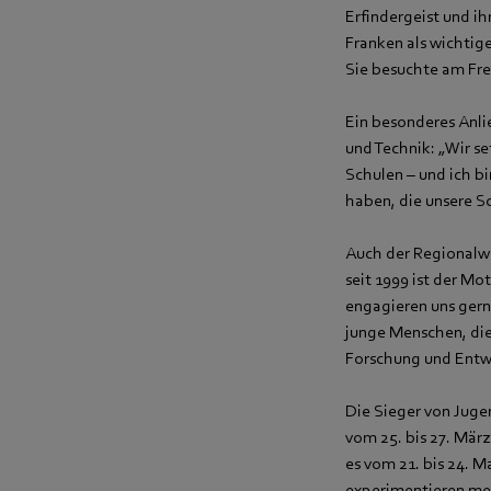
Erfindergeist und i
Franken als wichtig
Sie besuchte am Fr
Ein besonderes Anli
und Technik: „Wir s
Schulen – und ich bi
haben, die unsere S
Auch der Regionalwe
seit 1999 ist der M
engagieren uns gerne
junge Menschen, die 
Forschung und Entw
Die Sieger von Juge
vom 25. bis 27. Mär
es vom 21. bis 24. 
experimentieren mes