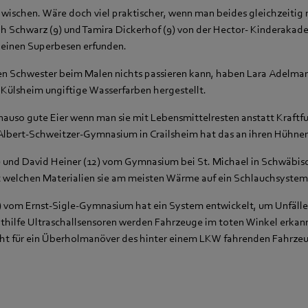
 wischen. Wäre doch viel praktischer, wenn man beides gleichzeiti
h Schwarz (9) und Tamira Dickerhof (9) von der Hector- Kinderakad
 einen Superbesen erfunden.
en Schwester beim Malen nichts passieren kann, haben Lara Adelmann
Külsheim ungiftige Wasserfarben hergestellt.
uso gute Eier wenn man sie mit Lebensmittelresten anstatt Kraftfut
Albert-Schweitzer-Gymnasium in Crailsheim hat das an ihren Hühner
) und David Heiner (12) vom Gymnasium bei St. Michael in Schwäbis
t welchen Materialien sie am meisten Wärme auf ein Schlauchsyste
) vom Ernst-Sigle-Gymnasium hat ein System entwickelt, um Unfäll
ithilfe Ultraschallsensoren werden Fahrzeuge im toten Winkel erka
icht für ein Überholmanöver des hinter einem LKW fahrenden Fahrzeu