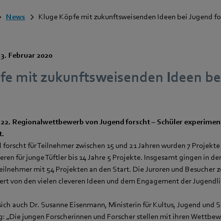
News
Kluge Köpfe mit zukunftsweisenden Ideen bei Jugend fo
13. Februar 2020
fe mit zukunftsweisenden Ideen be
s 22. Regionalwettbewerb von Jugend forscht – Schüler experiment
t.
d forscht für Teilnehmer zwischen 15 und 21 Jahren wurden 7 Projekte
ren für junge Tüftler bis 14 Jahre 5 Projekte. Insgesamt gingen in de
eilnehmer mit 54 Projekten an den Start. Die Juroren und Besucher ze
ert von den vielen cleveren Ideen und dem Engagement der Jugendl
sich auch Dr. Susanne Eisenmann, Ministerin für Kultus, Jugend und 
„Die jungen Forscherinnen und Forscher stellen mit ihren Wettbew