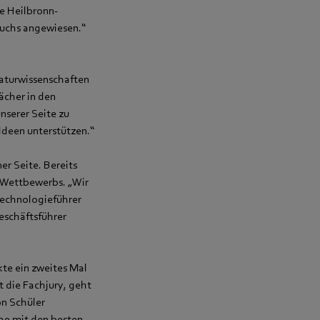
ie Heilbronn-
wuchs angewiesen.“
Naturwissenschaften
ächer in den
unserer Seite zu
Ideen unterstützen.“
r Seite. Bereits
 Wettbewerbs. „Wir
 Technologieführer
Geschäftsführer
kte ein zweites Mal
 die Fachjury, geht
on Schüler
20 mit den besten