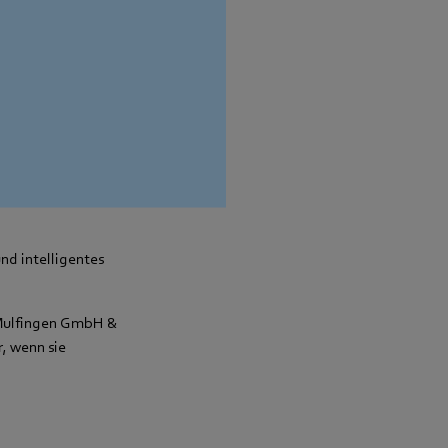
ände zu treffen.
chule Künzelsau,
rund die besten
e besucht, und Luca
egale einer
n eine Datenbank
nd intelligentes
 Mulfingen GmbH &
, wenn sie