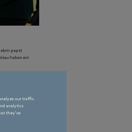
n ebm-papst
lsau haben ein
Schiller-
 ein autonomes
nalyze our traffic.
t (17) aus
and analytics
en von Hanoi"
hat they’ve
 Jahr stellten sich
iel in der