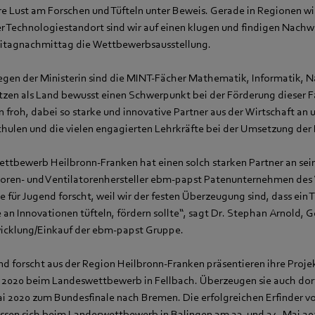
hre Lust am Forschen und Tüfteln unter Beweis. Gerade in Regionen w
er Technologiestandort sind wir auf einen klugen und findigen Nach
eitagnachmittag die Wettbewerbsausstellung.
egen der Ministerin sind die MINT-Fächer Mathematik, Informatik, 
etzen als Land bewusst einen Schwerpunkt bei der Förderung dieser F
n froh, dabei so starke und innovative Partner aus der Wirtschaft an 
chulen und die vielen engagierten Lehrkräfte bei der Umsetzung der 
ttbewerb Heilbronn-Franken hat einen solch starken Partner an seine
otoren- und Ventilatorenhersteller ebm-papst Patenunternehmen des
 für Jugend forscht, weil wir der festen Überzeugung sind, dass ein
an Innovationen tüfteln, fördern sollte“, sagt Dr. Stephan Arnold, 
icklung/Einkauf der ebm-papst Gruppe.
nd forscht aus der Region Heilbronn-Franken präsentieren ihre Proje
z 2020 beim Landeswettbewerb in Fellbach. Überzeugen sie auch dort
Mai 2020 zum Bundesfinale nach Bremen. Die erfolgreichen Erfinder v
sen sich beim Landeswettbewerb in Balingen am 23. und 24. Mai 20