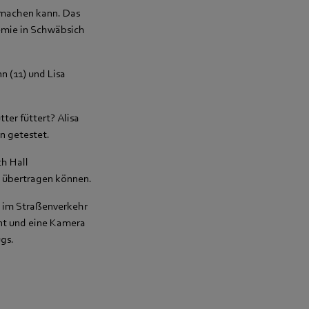
g machen kann. Das
emie in Schwäbsich
 (11) und Lisa
ter füttert? Alisa
n getestet.
ch Hall
m übertragen können.
e im Straßenverkehr
nnt und eine Kamera
gs.