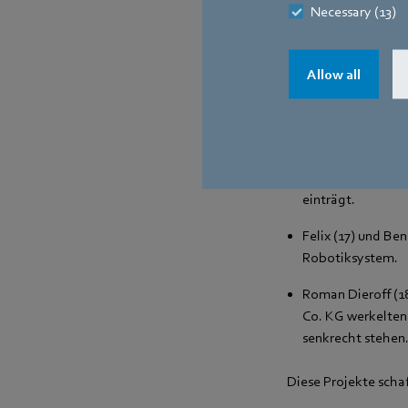
Necessary (13)
Ein großes Proble
Noah Neff (18), P
Allow all
haben in ihrer F
Rolleigenschaften
Der BibControl vo
Herrmann (16) von
Bibliothek abfähr
einträgt.
Felix (17) und Be
Robotiksystem.
Roman Dieroff (1
Co. KG werkelten 
senkrecht stehen
Diese Projekte scha