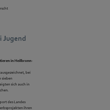
rscht
i Jugend
ieren in Heilbronn-
 ausgezeichnet, bei
n sieben
igten sich auch in
ichen.
Sport des Landes
erbsprojekten ihren