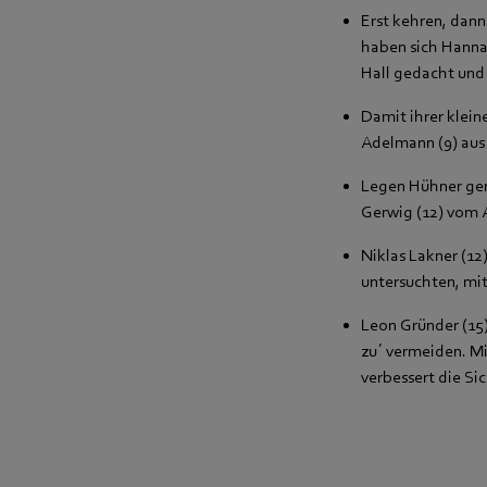
Erst kehren, dann
haben sich Hanna
Hall gedacht und
Damit ihrer klein
Adelmann (9) aus 
Legen Hühner gena
Gerwig (12) vom 
Niklas Lakner (12
untersuchten, mi
Leon Gründer (15
zu´ vermeiden. M
verbessert die S