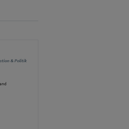
ion & Politik
and