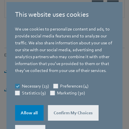
This website uses cookies
We use cookies to personalize content and ads, to
provide social media features and to analyze our
traffic. We also share information about your use of
our site with our social media, advertising and
Downloads
analytics partners who may combine it with other
information that you’ve provided to them or that
Presseinformation: "Vollständige Übernahme von
they’ve collected from your use of their services.
Heating Systems" [PDF] - 154,39KB
Necessary (13)
Preferences (4)
Presseinformation: "Vollständige Übernahme von
Statistics (9)
Marketing (30)
Heating Systems" [ZIP] - 2,82MB
Allow all
Confirm My Choices