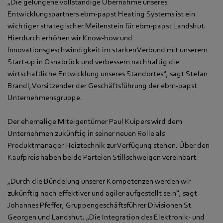
„Die gelungene vollständige Übernahme unseres
Entwicklungspartners ebm-papst Heating Systems ist ein
wichtiger strategischer Meilenstein für ebm-papst Landshut.
Hierdurch erhöhen wir Know-how und
Innovationsgeschwindigkeit im starken Verbund mit unserem
Start-up in Osnabrück und verbessern nachhaltig die
wirtschaftliche Entwicklung unseres Standortes“, sagt Stefan
Brandl, Vorsitzender der Geschäftsführung der ebm-papst
Unternehmensgruppe.
Der ehemalige Miteigentümer Paul Kuipers wird dem
Unternehmen zukünftig in seiner neuen Rolle als
Produktmanager Heiztechnik zur Verfügung stehen. Über den
Kaufpreis haben beide Parteien Stillschweigen vereinbart.
„Durch die Bündelung unserer Kompetenzen werden wir
zukünftig noch effektiver und agiler aufgestellt sein“, sagt
Johannes Pfeffer, Gruppengeschäftsführer Divisionen St.
Georgen und Landshut. „Die Integration des Elektronik- und