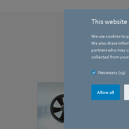
This website
We use cookies to pe
We also share inform
partners who may co
collected from your 
Necessary (13)
Allow all