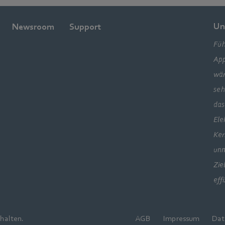
Un
Newsroom
Support
Füh
App
wär
seh
das
Ele
Ker
unm
Zie
eff
halten.
AGB
Impressum
Dat