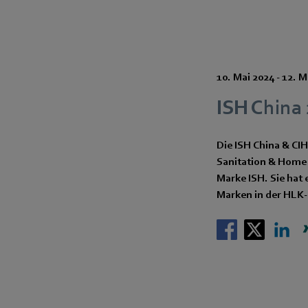
10. Mai 2024
-
12. M
ISH China
Die ISH China & CIH
Sanitation & Home 
Marke ISH. Sie hat
Marken in der HLK-