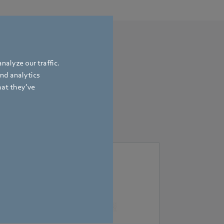
nalyze our traffic.
and analytics
hat they’ve