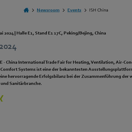
Newsroom
Events
ISH China
ai 2024
|
Halle E1
,
Stand E1 17C
,
Peking/Bejing
,
China
 2024
E - China International Trade Fair for Heating, Ventilation, Air-Con
Comfort Systems ist eine der bekanntesten Ausstellungsplattfor
 eine hervorragende Erfolgsbilanz bei der Zusammenführung der 
 und Sanitärbranche.