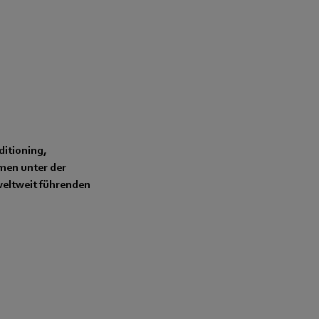
ditioning,
men unter der
weltweit führenden