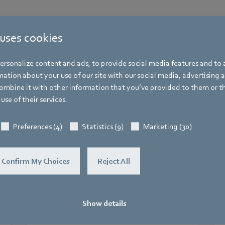
 uses cookies
rsonalize content and ads, to provide social media features and to a
ation about your use of our site with our social media, advertising 
mbine it with other information that you’ve provided to them or t
Weitere Veranstaltungen
use of their services.
Das könnte Sie auch interessieren
Preferences (4)
Statistics (9)
Marketing (30)
Confirm My Choices
Reject All
Show details