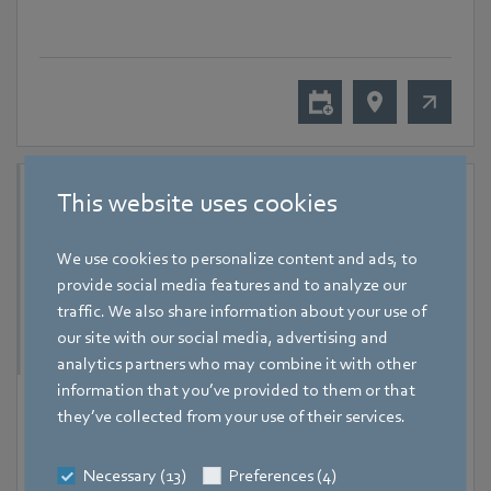
This website uses cookies
We use cookies to personalize content and ads, to
provide social media features and to analyze our
traffic. We also share information about your use of
our site with our social media, advertising and
analytics partners who may combine it with other
information that you’ve provided to them or that
9. September 2026
-
11. September 2026
they’ve collected from your use of their services.
Hanoi
RHVAC Vietnam 2026
Necessary (13)
Preferences (4)