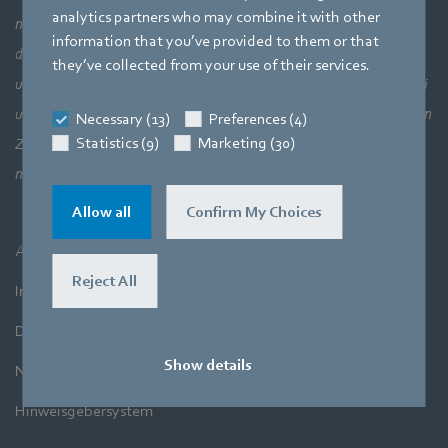
analytics partners who may combine it with other
nicht das Ganze sehen: lufttechnische Zusammenhänge und
information that you’ve provided to them or that
damit das perfekte Zusammenspiel von Motortechnik, Elektronik
they’ve collected from your use of their services.
und Strömungstechnik. Unsere drei Kernkompetenzen stehen bei
unseren Produkten in unmittelbarer Verbindung zueinander. Denn
Necessary (13)
Preferences (4)
Statistics (9)
Marketing (30)
Zielsetzung ist es immer, Luft und Bewegung höchst effizient zu
nutzen.
Allow all
Confirm My Choices
AGB
Reject All
Impressum
Datenschutz
Show details
Newsletter
Hinweisgebersystem