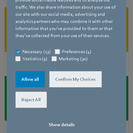
provide social media features and to analyze our
traffic. We also share information about your use of
our site with our social media, advertising and
analytics partners who may combine it with other
information that you’ve provided to them or that
they’ve collected from your use of their services.
Necessary (13)
Preferences (4)
Statistics (9)
Marketing (30)
Verflüssiger
Allow all
Confirm My Choices
Reject All
Show details
Adiabatische Kühlung