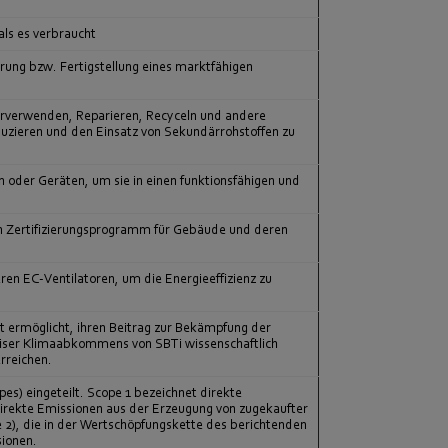
als es verbraucht
rung bzw. Fertigstellung eines marktfähigen
derverwenden, Reparieren, Recyceln und andere
zieren und den Einsatz von Sekundärrohstoffen zu
oder Geräten, um sie in einen funktionsfähigen und
ein Zertifizierungsprogramm für Gebäude und deren
ren EC-Ventilatoren, um die Energieeffizienz zu
t ermöglicht, ihren Beitrag zur Bekämpfung der
ariser Klimaabkommens von SBTi wissenschaftlich
rreichen.
s) eingeteilt. Scope 1 bezeichnet direkte
direkte Emissionen aus der Erzeugung von zugekaufter
e 2), die in der Wertschöpfungskette des berichtenden
sionen.