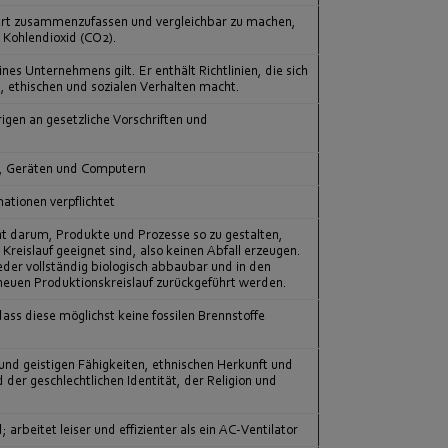
ert zusammenzufassen und vergleichbar zu machen,
 Kohlendioxid (CO2).
es Unternehmens gilt. Er enthält Richtlinien, die sich
, ethischen und sozialen Verhalten macht.
gen an gesetzliche Vorschriften und
en, Geräten und Computern
ationen verpflichtet
ht darum, Produkte und Prozesse so zu gestalten,
Kreislauf geeignet sind, also keinen Abfall erzeugen.
er vollständig biologisch abbaubar und in den
n neuen Produktionskreislauf zurückgeführt werden.
ass diese möglichst keine fossilen Brennstoffe
en und geistigen Fähigkeiten, ethnischen Herkunft und
 der geschlechtlichen Identität, der Religion und
rbeitet leiser und effizienter als ein AC-Ventilator