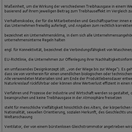
Maßeinheit, um die Wirkung der verschiedenen Treibhausgase in einem W
basierend auf ihrem jeweiligen Beitrag zum Treibhauseffekt im Vergleich zu
Verhaltenskodex, der für die Mitarbeitenden und Geschäftspartner:innen ein
das Unternehmen freiwillig auferlegt, und Angaben zum rechtlich korrekten
bezeichnet ein Unternehmensklima, in dem sich alle Unternehmensangehöri
unternehmensinterne Regeln halten
engl. für Konnektivität, bezeichnet die Verbindungsfähigkeit von Maschin
EU-Richtlinie, die Unternehmen zur Offenlegung ihrer Nachhaltigkeitsinform
ein umfassendes Designkonzept (dt. „von der Wiege bis zur Wiege“). Es ge
dass sie von vornherein für einen unendlichen biologischen oder technischen 
Alle verwendeten Materialien sind am Ende der Produktlebensdauer entwed
Naturkreislauf rückführbar oder können ohne Wertverlust effizient in eine
Verfahren und Prozesse der Industrie und Wirtschaft werden so gestaltet, d
beanspruchen und keine Treibhausgase in der Atmosphäre freisetzen
steht für menschliche Vielfältigkeit hinsichtlich des Alters, der körperlich
Nationalität, sexuellen Orientierung, sozialen Herkunft, des Geschlechts und
Weltanschauung
Ventilator, der von einem bürstenlosen Gleichstrommotor angetrieben wird; a