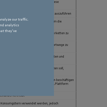
tz auf ein Minimum zu reduzieren, um diese
slauf zu halten
ie logisches Denken, Lernen und Planen auszuführen
nalyze our traffic.
er Lego-Bausteine verwendet werden, um die
and analytics
hat they’ve
gfaltspflichten in ihren globalen Lieferketten zu
ziert und konsumiert werden, um Transportwege zu
 Computer werden darauf trainiert, aus Daten und
ligenz, der Computer in die Lage versetzen soll,
len) Themen der digitalen Transformation beschäftigen
ringen; entstanden aus der Initiative „Plattform
elhandel vertreibt
und Konsumgütern verwendet werden, jedoch