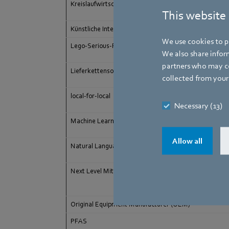
Kreislaufwirtschaft / Circular Economy
This website
Künstliche Intelligenz (KI)
We use cookies to pe
Lego-Serious-Play
We also share inform
partners who may co
Lieferkettensorgfaltspflichtengesetz (LkSG)
collected from your 
local-for-local
Necessary (13)
Machine Learning
Allow all
Natural Language Processing
Next Level Mittelstand
Original Equipment Manufacturer (OEM)
PFAS