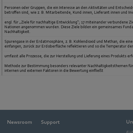
Personen oder Gruppen, die ein Interesse an den Aktivitäten und Entsch
betroffen sind, wie z. B. Mitarbeitende, Kund:innen, Lieferant:innen und In
engl. für „Ziele für nachhaltige Entwicklung“; 17 miteinander verbundene Zi
Nationen angenommen wurden. Diese Ziele bilden ein gemeinsames Fundam
Nachhaltigkeit.
Spurengase in der Erdatmosphäre, z. B. Kohlendioxid und Methan, die ein
einfangen, zurück zur Erdoberfläche reflektieren und so die Temperatur de
umfasst alle Prozesse, die zur Herstellung und Lieferung eines Produkts er
Methode zur Bestimmung besonders relevanter Nachhaltigkeitsthemen für
internen und externen Faktoren in die Bewertung einfließt
Un
Newsroom
Support
Füh