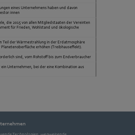
eidungen eines Unternehmens haben und davon
vestor:innen
ele, die 2015 von allen Mitgliedstaaten der Vereinten
ent für Frieden, Wohlstand und ökologische
en Teil der Wärmestrahlung in der Erdatmosphäre
r Planetenoberfläche erhöhen (Treibhauseffekt).
forderlich sind, vom Rohstoff bis zum Endverbraucher
 ein Unternehmen, bei der eine Kombination aus
ternehmen
rende Technologien, wegweisende