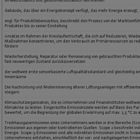
umweltschädlich und gesundheitsschädlich sein können
Gebäude, das über ein Energiekonzept verfügt, das mehr Energie erzeugt, 
engl. für Produktlebenszyklus; beschreibt den Prozess von der Markteinfüh
Produktes bis zu seiner Einstellung
Ansätze im Rahmen der Kreislaufwirtschaft, die sich auf Reduzieren, Wie
Maßnahmen konzentrieren, um den Verbrauch an Primärressourcen zu redu
fördern
Wiederherstellung, Reparatur oder Renovierung von gebrauchten Produkten 
fast neuwertigen Zustand zurückzuversetzen
der weltweit erste sensorbasierte Luftqualitätsstandard und gleichzeitig 
Innenräume
Die Nachrüstung und Modernisierung älterer Lüftungsanlagen mit effiziente
steigern
Klimaschutzorganisation, die es Unternehmen und Finanzinstituten weltwei
Klimakrise zu leisten. Eingereichte Emissionsziele werden auf Basis des P
bewertet, um die Begrenzung der globalen Erwärmung auf max. 1,5 °C zu e
Treibhausgasemissionen eines Unternehmens werden in drei Bereiche (Scope
Emissionen aus eigenen oder kontrollierten Quellen. Scope 2 beschreibt in
Energie. Scope-3-Emissionen sind alle indirekten Emissionen (nicht in Scop
Unternehmens entstehen, einschließlich der vor- und nachgelagerten Emis