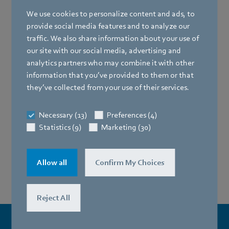
We use cookies to personalize content and ads, to
provide social media features and to analyze our
traffic. We also share information about your use of
our site with our social media, advertising and
analytics partners who may combine it with other
information that you’ve provided to them or that
they’ve collected from your use of their services.
Jedes neu entwickelte Produkt muss seinen
Necessary (13)
Preferences (4)
Vorgänger aus ökonomischer und ökologischer
Statistics (9)
Marketing (30)
Sicht übertreffen.
Gerhard Sturm
Allow all
Confirm My Choices
Unternehmensgründer (1963)
Reject All