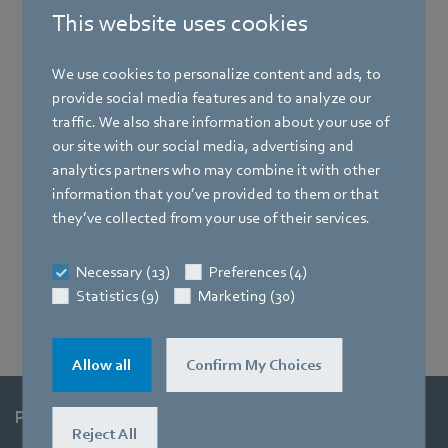
This website uses cookies
We use cookies to personalize content and ads, to
provide social media features and to analyze our
traffic. We also share information about your use of
our site with our social media, advertising and
analytics partners who may combine it with other
information that you’ve provided to them or that
they’ve collected from your use of their services.
Necessary (13)
Preferences (4)
Statistics (9)
Marketing (30)
Frank Mayer
Allow all
Confirm My Choices
Produkte
Reject All