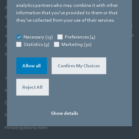
analytics partners who may combine it with other
nicht das Ganze sehen: lufttechnische Zusammenhänge und
information that you’ve provided to them or that
damit das perfekte Zusammenspiel von Motortechnik, Elektronik
they’ve collected from your use of their services.
und Strömungstechnik. Unsere drei Kernkompetenzen stehen bei
unseren Produkten in unmittelbarer Verbindung zueinander. Denn
Necessary (13)
Preferences (4)
Statistics (9)
Marketing (30)
Zielsetzung ist es immer, Luft und Bewegung höchst effizient zu
nutzen.
Allow all
Confirm My Choices
AGB
Reject All
Impressum
Datenschutz
Show details
Newsletter
Hinweisgebersystem