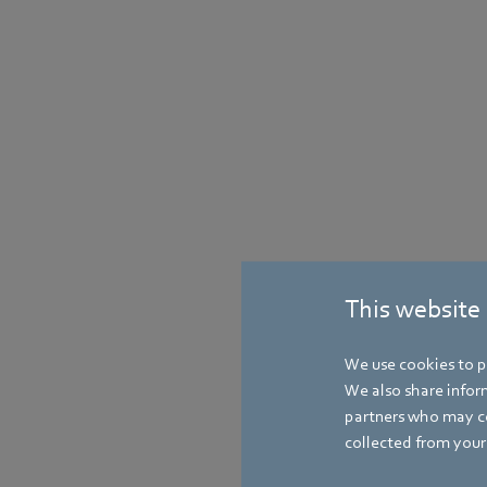
This website
We use cookies to pe
We also share inform
partners who may co
collected from your 