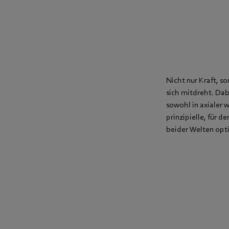
Nicht nur Kraft, s
sich mitdreht. Dab
sowohl in axialer 
prinzipielle, für d
beider Welten opt