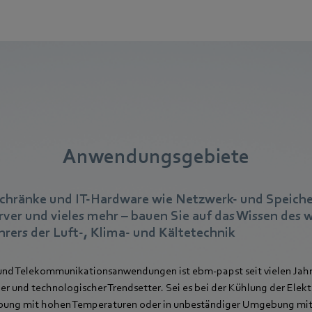
Anwendungsgebiete
schränke und IT-Hardware wie Netzwerk- und Speiche
rver und vieles mehr – bauen Sie auf das Wissen des 
rers der Luft-, Klima- und Kältetechnik
- und Telekommunikationsanwendungen ist ebm-papst seit vielen Jahr
r und technologischer Trendsetter. Sei es bei der Kühlung der Elekt
bung mit hohen Temperaturen oder in unbeständiger Umgebung mit