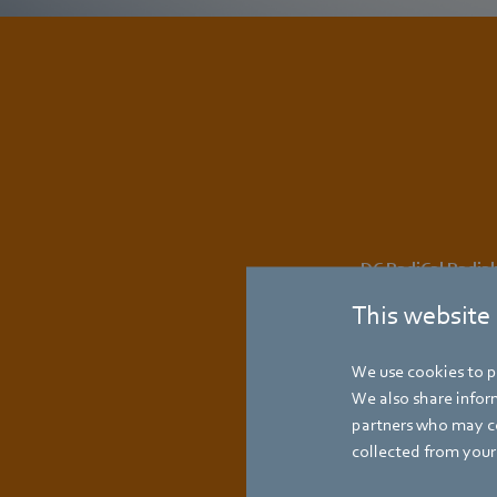
DC RadiCal Radial
This website
alle Details
Modularer Auf
We use cookies to pe
We also share inform
Verlustdiagra
partners who may co
collected from your 
Kennlinien