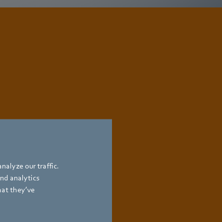
nalyze our traffic.
and analytics
hat they’ve