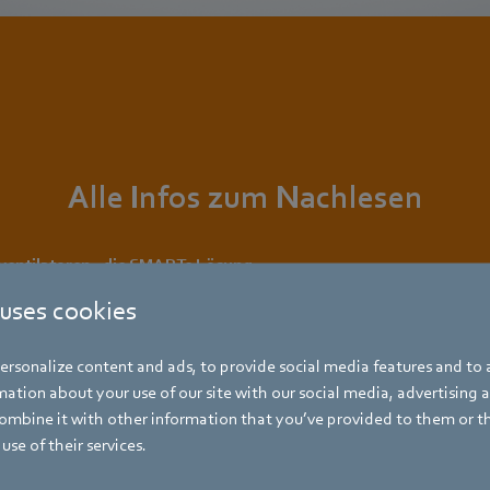
Alle Infos zum Nachlesen
ventilatoren - die SMARTe Lösung
 uses cookies
bau
rsonalize content and ads, to provide social media features and to a
ation about your use of our site with our social media, advertising 
mm
mbine it with other information that you’ve provided to them or t
use of their services.