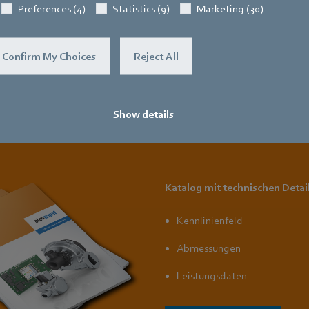
Preferences (4)
Statistics (9)
Marketing (30)
Confirm My Choices
Reject All
Alle Infos zum Nachlesen
Show details
Der neue Brennwerttechnikkatalog
Katalog mit technischen Detai
Kennlinienfeld
Abmessungen
Leistungsdaten