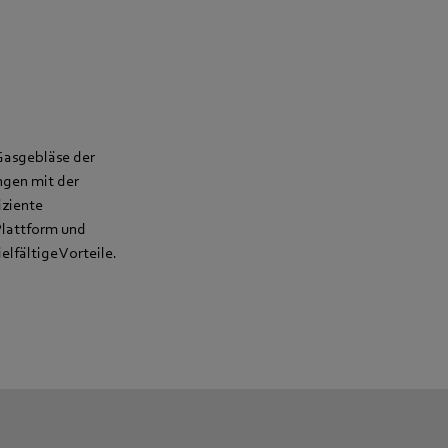
Gasgebläse der
ngen mit der
iziente
Plattform und
lfältige Vorteile.