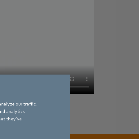
nalyze our traffic.
and analytics
hat they’ve