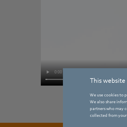
This website
We use cookies to pe
We also share inform
partners who may co
collected from your 